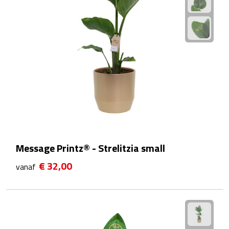
Fietspompen
Fietssloten
Fietsverlichting
Fiets reparatiesets
Zadelhoezen
Drinkwaren
Message Printz® - Strelitzia small
€ 32,00
vanaf
Drinkbekers
Bekers
Bidons