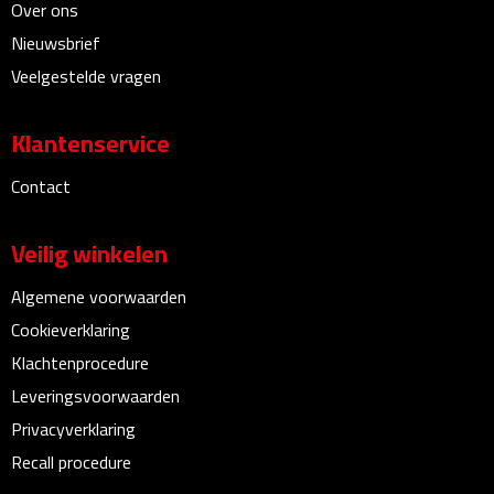
Over ons
Linialen
Nieuwsbrief
Magneten
Veelgestelde vragen
Muismatten
Klantenservice
Pennen etui's
Contact
Pennenhouders
Veilig winkelen
Puntenslijpers
Algemene voorwaarden
Cookieverklaring
Rekenmachines
Klachtenprocedure
Document- & Schrijfmappen
Leveringsvoorwaarden
Privacyverklaring
Documentmappen
Recall procedure