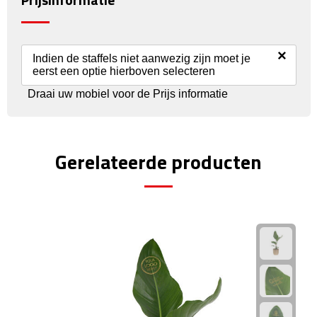
Rijbewijs- & kentekenhoezen
×
Indien de staffels niet aanwezig zijn moet je
USB autoladers
eerst een optie hierboven selecteren
Draai uw mobiel voor de Prijs informatie
Veiligheidshamers
Veiligheidssets
Gerelateerde producten
Zonneschermen
Fiets Accessoires
Fietsbellen
Fietstassen
Fiets telefoonhouders