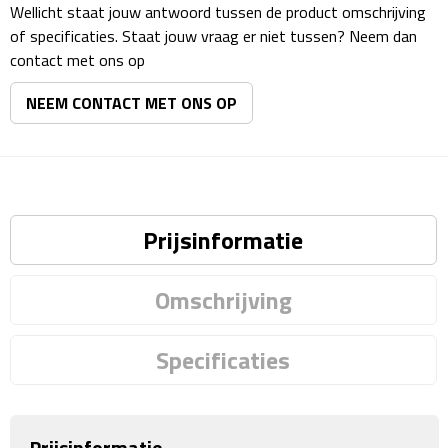
Reisstekkers
Wellicht staat jouw antwoord tussen de product omschrijving
of specificaties. Staat jouw vraag er niet tussen? Neem dan
Reissetjes
contact met ons op
Paspoorthouders
NEEM CONTACT MET ONS OP
Auto Accessoires
Auto luchtverfrissers
Prijsinformatie
Auto onderhoud
Omschrijving
Auto organizers
Auto telefoonhouders
Specificaties
IJskrabbers
Prijsinformatie
Parkeerschijven