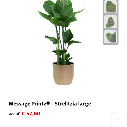
Plastic bekers
Reisbekers
Thermosbekers
Drinkflessen
Opvouwbare drinkfles
Drinkflessen met karabijnhaak
Sportflessen
Message Printz® - Strelitzia large
Thermosflessen
€ 57,60
vanaf
Waterflesjes