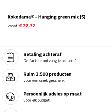
Kalenders
Kokodama® - Hanging green mix (S)
Beurs & Evenementen
€ 22,72
vanaf
Banners
Barmatten
Betaling achteraf
Naambadges & naamkaarthouders
De factuur ontvang je achteraf
Stickers
Ruim 3.500 producten
voor een uniek geschenk
Visitekaartjes
Vlaggen
Persoonlijk advies op maat
voor elk budget
Bureau Toebehoren