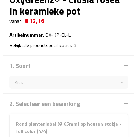
Reistassensets
in keramieke pot
€ 12,16
Weekendtassen
vanaf
Duffeltassen
Artikelnummer:
OX-KP-CL-L
Bekijk alle productspecificaties
Autotassen
1. Soort
Toilettassen
Rugzakken
Rugzakken
2. Selecteer een bewerking
Laptop rugzakken
Rond plantenlabel (Ø 65mm) op houten stokje -
Promo rugzakjes
full color (4/4)