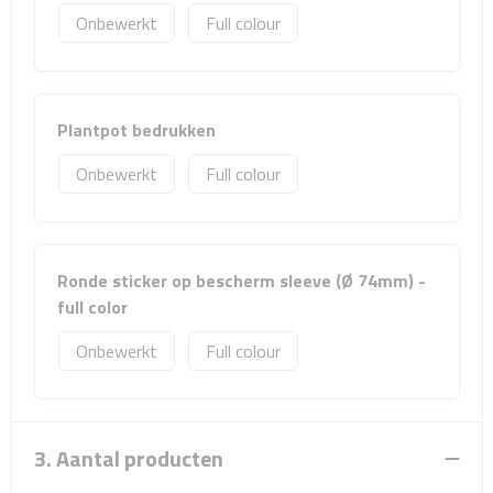
Sport- & Recreatietassen
Onbewerkt
Full colour
Sporttassen
Schoenentassen
Plantpot bedrukken
Onbewerkt
Full colour
Fietstassen
Koeltassen & koelboxen
Ronde sticker op bescherm sleeve (Ø 74mm) -
Strandtassen
full color
Picknick rugtassen
Onbewerkt
Full colour
Lunchtassen
Heuptassen
3. Aantal producten