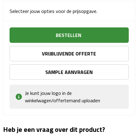
Matrozentassen
Selecteer jouw opties voor de prijsopgave.
Reizen
Reisbekers
BESTELLEN
Opbergtasjes
VRIJBLIJVENDE OFFERTE
Koffersloten
SAMPLE AANVRAGEN
Bagageweegschalen
Bagageriemen
Je kunt jouw logo in de
winkelwagen/offertemand uploaden
Bagagelabels
Reiskussens
Heb je een vraag over dit product?