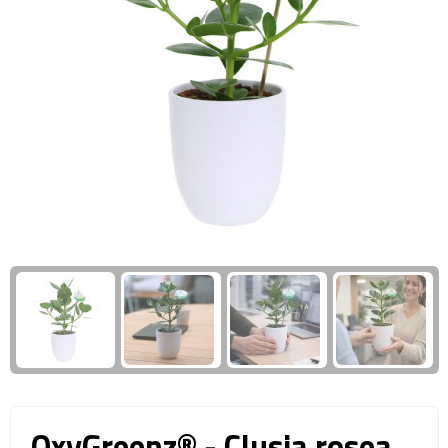
Giftcards
Business trolleys
Wellness Giftsets
Documententassen
Kledingtassen
Laptophoezen & -tassen
Tablettassen
Reistassen & Trolleys
Reistassen
Trolleys
Reistas trolleys
OxyGreenz® - Clusia rosea