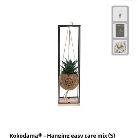
Waterflessen
Drinkglazen
Glazen & karaffen
Dubbelwandige glazen
Bierglazen
Champagneglazen
Cocktailglazen
Wijnglazen
Koffieglazen
Kokodama® - Hanging easy care mix (S)