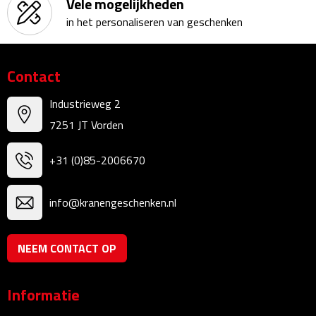
Vele mogelijkheden
Bureauklokken
in het personaliseren van geschenken
Bureaulampen
Contact
Bureau onderleggers
Industrieweg 2
Bureau organizers
7251 JT Vorden
Bureausets
+31 (0)85-2006670
Bureau ventilatoren
info@kranengeschenken.nl
Boekenleggers
NEEM CONTACT OP
Briefopeners
Informatie
Gummen