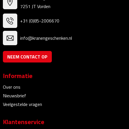
7251 JT Vorden
Bureauklokken
Bureaulampen
+31 (0)85-2006670
Bureau onderleggers
info@kranengeschenken.nl
Bureau organizers
NEEM CONTACT OP
Bureausets
Informatie
Bureau ventilatoren
Over ons
Boekenleggers
Nieuwsbrief
Veelgestelde vragen
Briefopeners
Gummen
Klantenservice