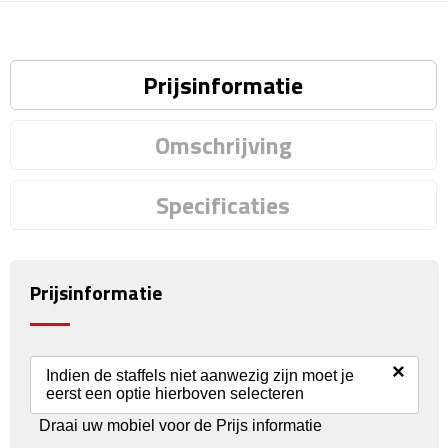
Reisstekkers
Reissetjes
Prijsinformatie
Paspoorthouders
Omschrijving
Auto Accessoires
Auto luchtverfrissers
Specificaties
Auto onderhoud
Prijsinformatie
Auto organizers
Auto telefoonhouders
×
Indien de staffels niet aanwezig zijn moet je
IJskrabbers
eerst een optie hierboven selecteren
Draai uw mobiel voor de Prijs informatie
Parkeerschijven