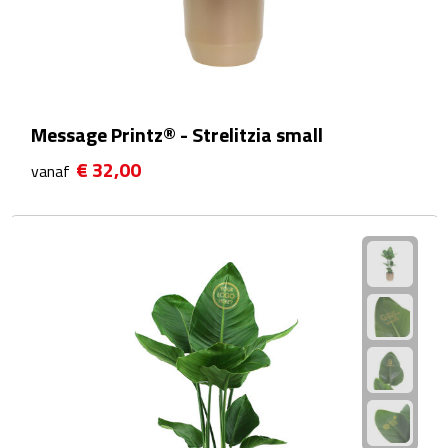
Fietspompen
Fietssloten
Message Printz® - Strelitzia small
Fietsverlichting
€ 32,00
vanaf
Fiets reparatiesets
Zadelhoezen
Drinkwaren
Drinkbekers
Bekers
Bidons