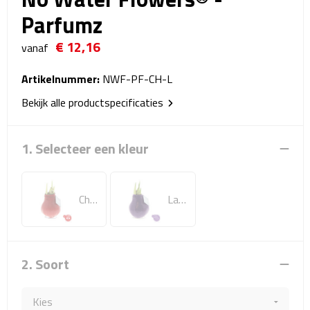
Reistassensets
Parfumz
€ 12,16
Weekendtassen
vanaf
Duffeltassen
Artikelnummer:
NWF-PF-CH-L
Bekijk alle productspecificaties
Autotassen
1. Selecteer een kleur
Toilettassen
Rugzakken
Cherry (rood)
Lavendel (paars)
Rugzakken
Laptop rugzakken
2. Soort
Promo rugzakjes