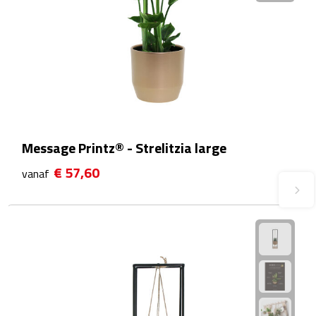
Plastic bekers
Reisbekers
Thermosbekers
Drinkflessen
Message Printz® - Strelitzia large
Opvouwbare drinkfles
€ 57,60
vanaf
Drinkflessen met karabijnhaak
Sportflessen
Thermosflessen
Waterflesjes