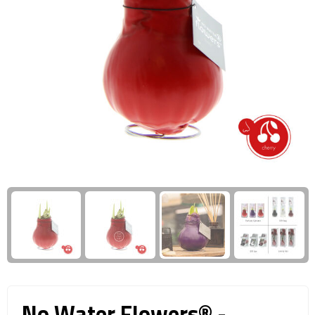
Giftcards
Business trolleys
Wellness Giftsets
Documententassen
Kledingtassen
Laptophoezen & -tassen
Tablettassen
Reistassen & Trolleys
Reistassen
Trolleys
Reistas trolleys
No Water Flowers® -