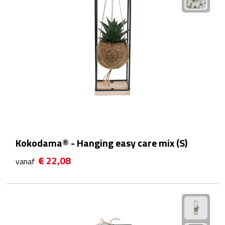
Waterflessen
Drinkglazen
Glazen & karaffen
Dubbelwandige glazen
Bierglazen
Champagneglazen
Kokodama® - Hanging easy care mix (S)
€ 22,08
vanaf
Cocktailglazen
Wijnglazen
Koffieglazen