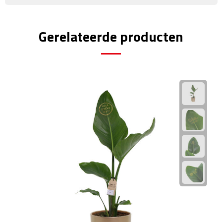
Rijbewijs- & kentekenhoezen
Gerelateerde producten
USB autoladers
Veiligheidshamers
Veiligheidssets
Zonneschermen
Fiets Accessoires
Fietsbellen
Fietstassen
Fiets telefoonhouders