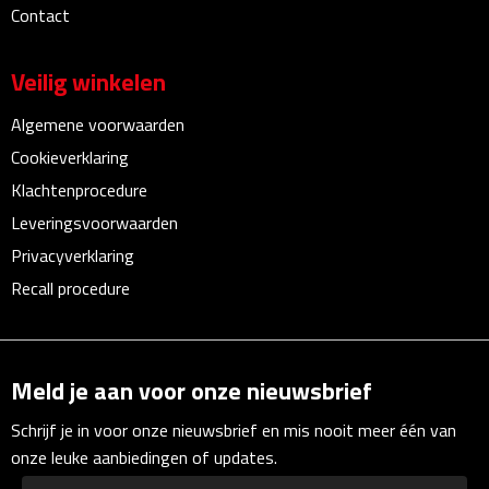
Contact
Linialen
Magneten
Veilig winkelen
Muismatten
Algemene voorwaarden
Cookieverklaring
Pennen etui's
Klachtenprocedure
Leveringsvoorwaarden
Pennenhouders
Privacyverklaring
Puntenslijpers
Recall procedure
Rekenmachines
Meld je aan voor onze nieuwsbrief
Document- & Schrijfmappen
Schrijf je in voor onze nieuwsbrief en mis nooit meer één van
Documentmappen
onze leuke aanbiedingen of updates.