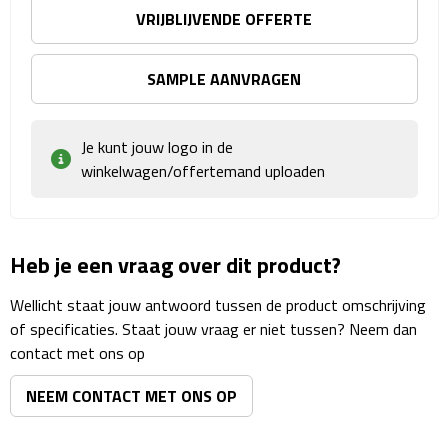
Matrozentassen
VRIJBLIJVENDE OFFERTE
Reizen
SAMPLE AANVRAGEN
Reisbekers
Je kunt jouw logo in de
Opbergtasjes
winkelwagen/offertemand uploaden
Koffersloten
Bagageweegschalen
Heb je een vraag over dit product?
Bagageriemen
Wellicht staat jouw antwoord tussen de product omschrijving
of specificaties. Staat jouw vraag er niet tussen? Neem dan
Bagagelabels
contact met ons op
NEEM CONTACT MET ONS OP
Reiskussens