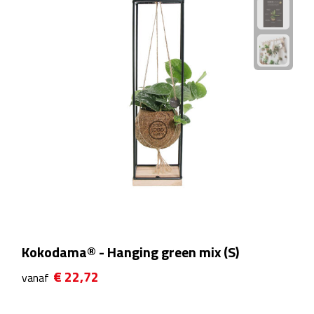
Theeglazen
Kopjes & Mokken
Kopjes
Mokken
Schoteltjes
Thermossets
Kantoor & Zakelijk
Kokodama® - Hanging green mix (S)
Agenda's & Kalenders
€ 22,72
vanaf
Agenda's