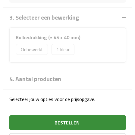
Sport- & Recreatietassen
3. Selecteer een bewerking
Sporttassen
Schoenentassen
Bolbedrukking (± 45 x 40 mm)
Fietstassen
Onbewerkt
1
Koeltassen & koelboxen
Strandtassen
4. Aantal producten
Picknick rugtassen
Selecteer jouw opties voor de prijsopgave.
Lunchtassen
Heuptassen
BESTELLEN