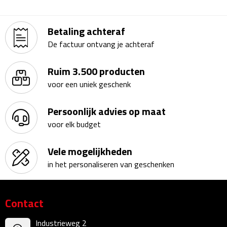
Kalenders
Betaling achteraf
Beurs & Evenementen
De factuur ontvang je achteraf
Banners
Ruim 3.500 producten
voor een uniek geschenk
Barmatten
Persoonlijk advies op maat
Naambadges & naamkaarthouders
voor elk budget
Stickers
Vele mogelijkheden
Visitekaartjes
in het personaliseren van geschenken
Vlaggen
Contact
Bureau Toebehoren
Industrieweg 2