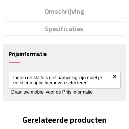
Reisstekkers
Omschrijving
Reissetjes
Specificaties
Paspoorthouders
Auto Accessoires
Prijsinformatie
Auto luchtverfrissers
Auto onderhoud
×
Indien de staffels niet aanwezig zijn moet je
eerst een optie hierboven selecteren
Auto organizers
Draai uw mobiel voor de Prijs informatie
Auto telefoonhouders
IJskrabbers
Gerelateerde producten
Parkeerschijven