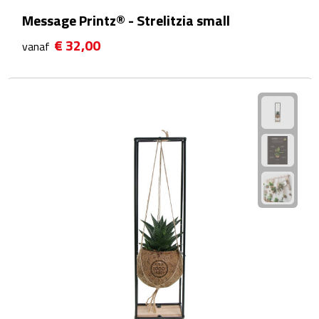
Message Printz® - Strelitzia small
Fietspompen
€ 32,00
vanaf
Fietssloten
Fietsverlichting
Fiets reparatiesets
Zadelhoezen
Drinkwaren
Drinkbekers
Bekers
Bidons