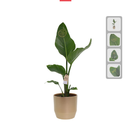
Rijbewijs- & kentekenhoezen
USB autoladers
Veiligheidshamers
Veiligheidssets
Zonneschermen
Fiets Accessoires
Fietsbellen
Fietstassen
Fiets telefoonhouders