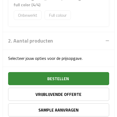
Sport- & Recreatietassen
full color (4/4)
Onbewerkt
Full colour
Sporttassen
Schoenentassen
2. Aantal producten
Fietstassen
Koeltassen & koelboxen
Selecteer jouw opties voor de prijsopgave.
Strandtassen
BESTELLEN
Picknick rugtassen
Lunchtassen
VRIJBLIJVENDE OFFERTE
Heuptassen
SAMPLE AANVRAGEN