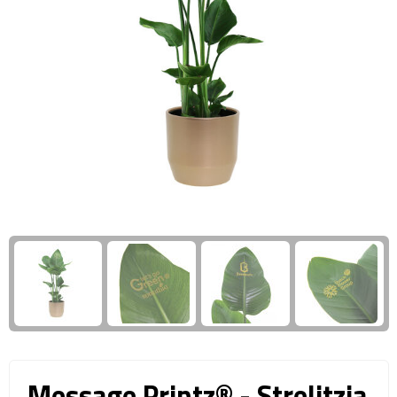
Giftcards
Business trolleys
Wellness Giftsets
Documententassen
Kledingtassen
Laptophoezen & -tassen
Tablettassen
Reistassen & Trolleys
Reistassen
Trolleys
Reistas trolleys
Message Printz® - Strelitzia