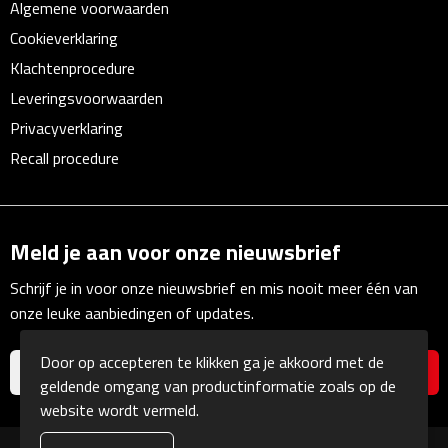
Algemene voorwaarden
Linialen
Cookieverklaring
Magneten
Klachtenprocedure
Leveringsvoorwaarden
Muismatten
Privacyverklaring
Recall procedure
Pennen etui's
Pennenhouders
Meld je aan voor onze nieuwsbrief
Puntenslijpers
Schrijf je in voor onze nieuwsbrief en mis nooit meer één van
Rekenmachines
onze leuke aanbiedingen of updates.
Document- & Schrijfmappen
Door op accepteren te klikken ga je akkoord met de
geldende omgang van productinformatie zoals op de
Documentmappen
website wordt vermeld.