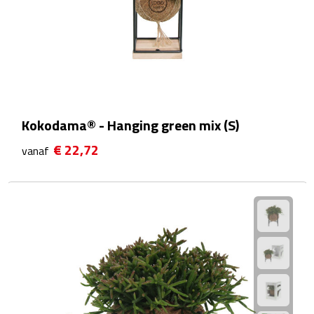
Waterflessen
Drinkglazen
Glazen & karaffen
Kokodama® - Hanging green mix (S)
Dubbelwandige glazen
€ 22,72
vanaf
Bierglazen
Champagneglazen
Cocktailglazen
Wijnglazen
Koffieglazen