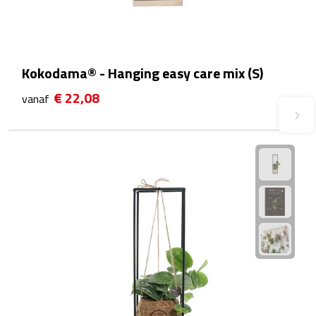
Plastic bekers
Reisbekers
Kokodama® - Hanging easy care mix (S)
Thermosbekers
€ 22,08
vanaf
Drinkflessen
Opvouwbare drinkfles
Drinkflessen met karabijnhaak
Sportflessen
Thermosflessen
Waterflesjes