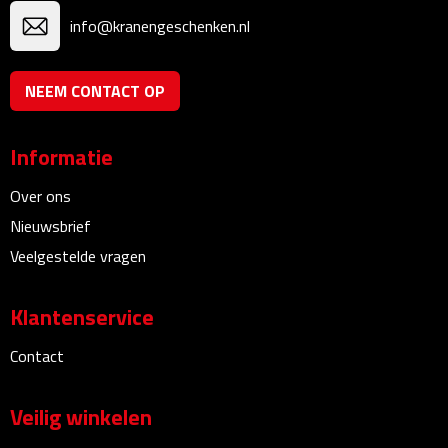
Bureauklokken
info@kranengeschenken.nl
Bureaulampen
NEEM CONTACT OP
Bureau onderleggers
Informatie
Bureau organizers
Over ons
Bureausets
Nieuwsbrief
Veelgestelde vragen
Bureau ventilatoren
Klantenservice
Boekenleggers
Contact
Briefopeners
Veilig winkelen
Gummen