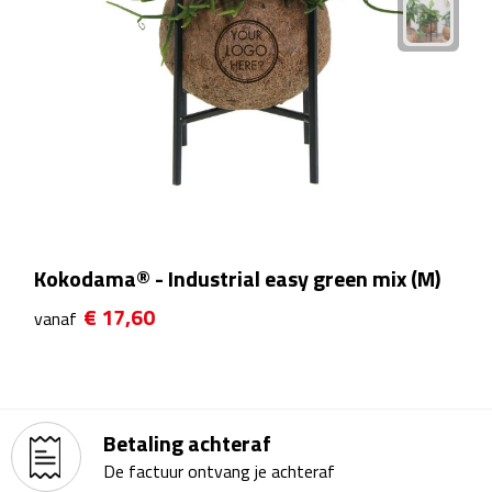
Theeglazen
Kopjes & Mokken
Kopjes
Mokken
Schoteltjes
Kokodama® - Industrial easy green mix (M)
Thermossets
€ 17,60
vanaf
Kantoor & Zakelijk
Agenda's & Kalenders
Betaling achteraf
Agenda's
De factuur ontvang je achteraf