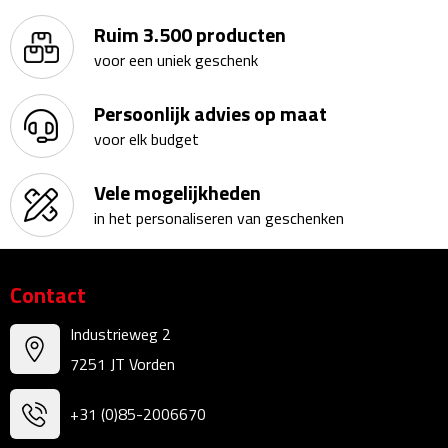
Kalenders
Ruim 3.500 producten
voor een uniek geschenk
Beurs & Evenementen
Persoonlijk advies op maat
Banners
voor elk budget
Barmatten
Vele mogelijkheden
in het personaliseren van geschenken
Naambadges & naamkaarthouders
Stickers
Contact
Visitekaartjes
Industrieweg 2
7251 JT Vorden
Vlaggen
+31 (0)85-2006670
Bureau Toebehoren