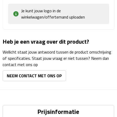
Matrozentassen
Je kunt jouw logo in de
Reizen
winkelwagen/offertemand uploaden
Reisbekers
Heb je een vraag over dit product?
Opbergtasjes
Wellicht staat jouw antwoord tussen de product omschrijving
Koffersloten
of specificaties. Staat jouw vraag er niet tussen? Neem dan
contact met ons op
Bagageweegschalen
NEEM CONTACT MET ONS OP
Bagageriemen
Bagagelabels
Reiskussens
Prijsinformatie