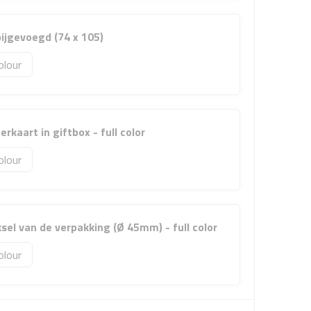
 bijgevoegd (74 x 105)
olour
rkaart in giftbox - full color
olour
sel van de verpakking (Ø 45mm) - full color
olour