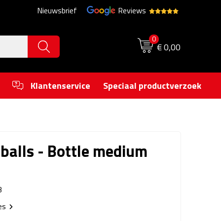
Nieuwsbrief
Reviews
0
€ 0,00
Klantenservice
Speciaal productverzoek
balls - Bottle medium
B
ies