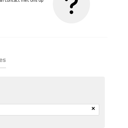
dan contact met ons op
es
×