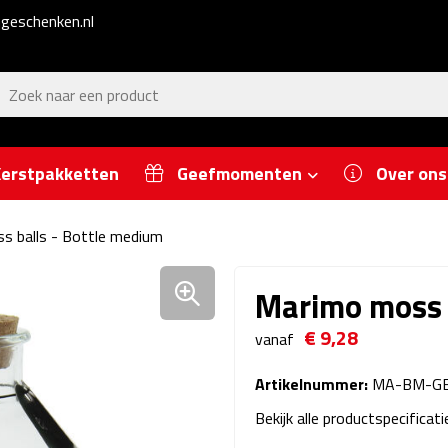
geschenken.nl
erstpakketten
Geefmomenten
Over ons
s balls - Bottle medium
Marimo moss 
€ 9,28
vanaf
Artikelnummer:
MA-BM-G
Bekijk alle productspecificat