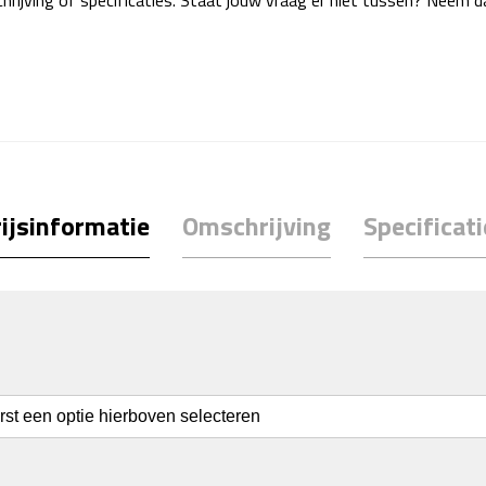
rijving of specificaties. Staat jouw vraag er niet tussen? Neem 
ijsinformatie
Omschrijving
Specificati
erst een optie hierboven selecteren