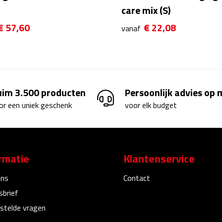
care mix (S)
€ 57,60
€ 22,08
vanaf
uim 3.500 producten
Persoonlijk advies op
or een uniek geschenk
voor elk budget
rmatie
Klantenservice
ons
Contact
sbrief
stelde vragen