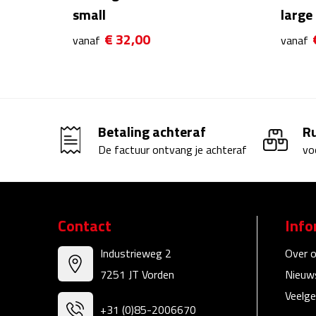
small
large
€ 32,00
vanaf
vanaf
Betaling achteraf
R
De factuur ontvang je achteraf
vo
Contact
Info
Industrieweg 2
Over 
7251 JT Vorden
Nieuw
Veelge
+31 (0)85-2006670