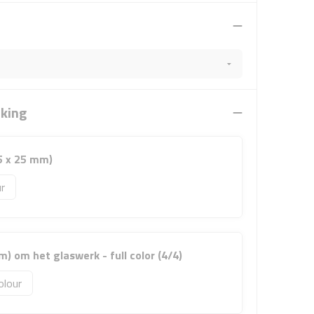
rking
5 x 25 mm)
 om het glaswerk - full color (4/4)
olour