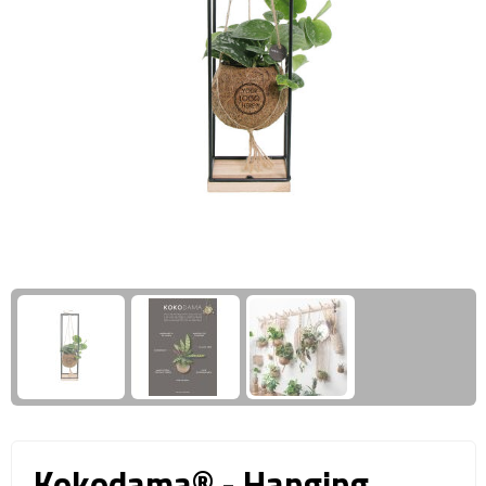
Giftcards
Business trolleys
Wellness Giftsets
Documententassen
Kledingtassen
Laptophoezen & -tassen
Tablettassen
Reistassen & Trolleys
Reistassen
Trolleys
Reistas trolleys
Kokodama® - Hanging