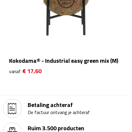
Theeglazen
Kopjes & Mokken
Kopjes
Mokken
Kokodama® - Industrial easy green mix (M)
Schoteltjes
€ 17,60
vanaf
Thermossets
Kantoor & Zakelijk
Betaling achteraf
Agenda's & Kalenders
De factuur ontvang je achteraf
Agenda's
Ruim 3.500 producten