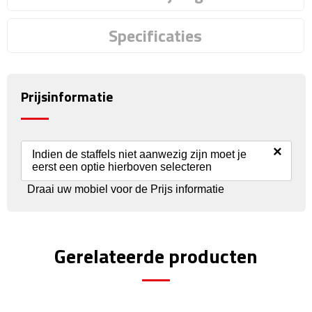
Reisstekkers
Specificaties
Reissetjes
Paspoorthouders
Prijsinformatie
Auto Accessoires
Auto luchtverfrissers
×
Indien de staffels niet aanwezig zijn moet je
eerst een optie hierboven selecteren
Auto onderhoud
Draai uw mobiel voor de Prijs informatie
Auto organizers
Auto telefoonhouders
Gerelateerde producten
IJskrabbers
Parkeerschijven