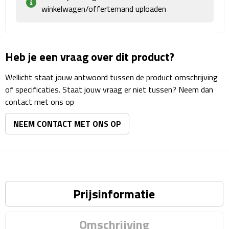
Matrozentassen
winkelwagen/offertemand uploaden
Reizen
Heb je een vraag over dit product?
Reisbekers
Wellicht staat jouw antwoord tussen de product omschrijving
Opbergtasjes
of specificaties. Staat jouw vraag er niet tussen? Neem dan
contact met ons op
Koffersloten
NEEM CONTACT MET ONS OP
Bagageweegschalen
Bagageriemen
Bagagelabels
Prijsinformatie
Reiskussens
Omschrijving