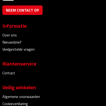
Bureauklokken
NEEM CONTACT OP
Bureaulampen
Informatie
Bureau onderleggers
Over ons
Bureau organizers
Nieuwsbrief
Veelgestelde vragen
Bureausets
Klantenservice
Bureau ventilatoren
Contact
Boekenleggers
Veilig winkelen
Briefopeners
Algemene voorwaarden
Gummen
Cookieverklaring