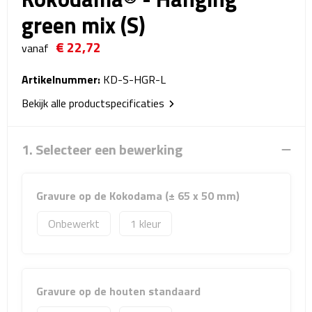
Reistassensets
green mix (S)
€ 22,72
Weekendtassen
vanaf
Duffeltassen
Artikelnummer:
KD-S-HGR-L
Bekijk alle productspecificaties
Autotassen
1. Selecteer een bewerking
Toilettassen
Rugzakken
Gravure op de Kokodama (± 65 x 50 mm)
Rugzakken
Onbewerkt
1
Laptop rugzakken
Promo rugzakjes
Gravure op de houten standaard