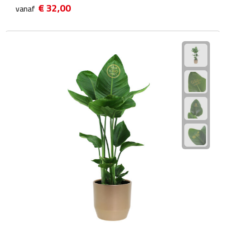
€ 32,00
vanaf
Fietspompen
Fietssloten
Fietsverlichting
Fiets reparatiesets
Zadelhoezen
Drinkwaren
Drinkbekers
Bekers
Bidons