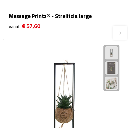
Plastic bekers
Message Printz® - Strelitzia large
Reisbekers
€ 57,60
vanaf
Thermosbekers
Drinkflessen
Opvouwbare drinkfles
Drinkflessen met karabijnhaak
Sportflessen
Thermosflessen
Waterflesjes