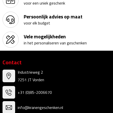
voor een uniek geschenk
Kalenders
Persoonlijk advies op maat
Beurs & Evenementen
voor elk budget
Banners
Vele mogelijkheden
in het personaliseren van geschenken
Barmatten
Naambadges & naamkaarthouders
Contact
Stickers
Industrieweg 2
7251 JT Vorden
Visitekaartjes
+31 (0)85-2006670
Vlaggen
Bureau Toebehoren
info@kranengeschenken.nl