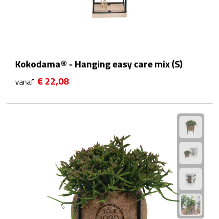
Waterflessen
Drinkglazen
Kokodama® - Hanging easy care mix (S)
Glazen & karaffen
€ 22,08
vanaf
Dubbelwandige glazen
Bierglazen
Champagneglazen
Cocktailglazen
Wijnglazen
Koffieglazen