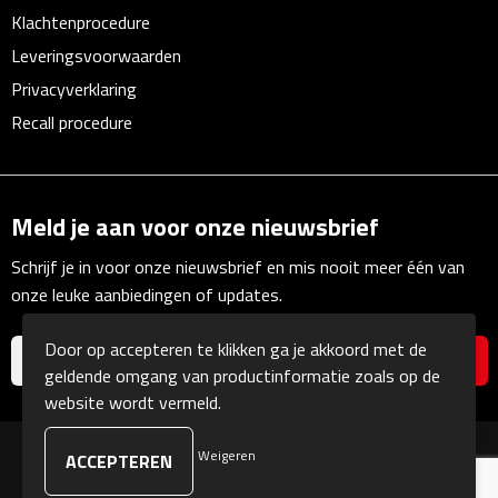
Linialen
Klachtenprocedure
Leveringsvoorwaarden
Magneten
Privacyverklaring
Recall procedure
Muismatten
Pennen etui's
Meld je aan voor onze nieuwsbrief
Pennenhouders
Schrijf je in voor onze nieuwsbrief en mis nooit meer één van
Puntenslijpers
onze leuke aanbiedingen of updates.
Rekenmachines
Door op accepteren te klikken ga je akkoord met de
geldende omgang van productinformatie zoals op de
Document- & Schrijfmappen
website wordt vermeld.
Documentmappen
Weigeren
© Copyright Kranengeschenken 2026