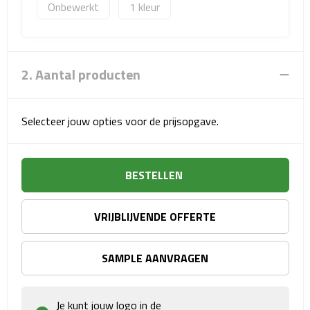
Onbewerkt
1
Sport- & Recreatietassen
Sporttassen
2. Aantal producten
Schoenentassen
Fietstassen
Selecteer jouw opties voor de prijsopgave.
Koeltassen & koelboxen
BESTELLEN
Strandtassen
Picknick rugtassen
VRIJBLIJVENDE OFFERTE
Lunchtassen
SAMPLE AANVRAGEN
Heuptassen
Je kunt jouw logo in de