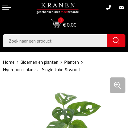
Terug
Terug
0
Boodschappentassen
Dag van de Zorg
€ 0,00
Pasen
Boodschappentassen
Koningsdag
Jute tassen
Home
Bloemen en planten
Planten
Zomer
Katoenen draagtassen
Hydroponic plants - Single tube & wood
Voetbal, EK & WK
Opvouwbare tassen
Sinterklaas
Papieren tassen
Kerstpakketten
Schoudertassen
Geboorte- & Kraamcadeau's
Zakelijke Tassen