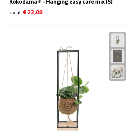
Kokodama® - Hanging easy care mix (S)
Theeglazen
€ 22,08
vanaf
Kopjes & Mokken
Kopjes
Mokken
Schoteltjes
Thermossets
Kantoor & Zakelijk
Agenda's & Kalenders
Agenda's