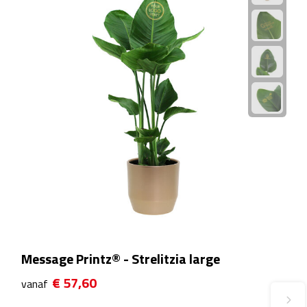
Plastic bekers
Reisbekers
Thermosbekers
Drinkflessen
Opvouwbare drinkfles
Drinkflessen met karabijnhaak
Sportflessen
Message Printz® - Strelitzia large
Thermosflessen
€ 57,60
vanaf
Waterflesjes