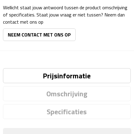
Reisstekkers
Wellicht staat jouw antwoord tussen de product omschrijving
of specificaties. Staat jouw vraag er niet tussen? Neem dan
Reissetjes
contact met ons op
Paspoorthouders
NEEM CONTACT MET ONS OP
Auto Accessoires
Auto luchtverfrissers
Prijsinformatie
Auto onderhoud
Auto organizers
Omschrijving
Auto telefoonhouders
Specificaties
IJskrabbers
Parkeerschijven