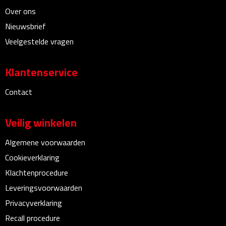
Linialen
Over ons
Nieuwsbrief
Magneten
Veelgestelde vragen
Muismatten
Klantenservice
Pennen etui's
Contact
Pennenhouders
Veilig winkelen
Puntenslijpers
Algemene voorwaarden
Rekenmachines
Cookieverklaring
Klachtenprocedure
Document- & Schrijfmappen
Leveringsvoorwaarden
Privacyverklaring
Documentmappen
Recall procedure