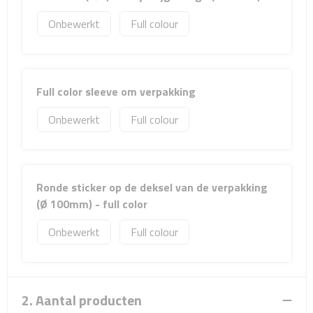
Sport- & Recreatietassen
Onbewerkt
Full colour
Sporttassen
Schoenentassen
Full color sleeve om verpakking
Fietstassen
Onbewerkt
Full colour
Koeltassen & koelboxen
Strandtassen
Ronde sticker op de deksel van de verpakking
(Ø 100mm) - full color
Picknick rugtassen
Onbewerkt
Full colour
Lunchtassen
Heuptassen
2. Aantal producten