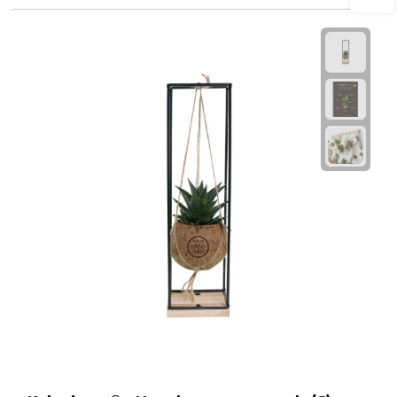
Waterflessen
Drinkglazen
Glazen & karaffen
Dubbelwandige glazen
Bierglazen
Champagneglazen
Cocktailglazen
Wijnglazen
Koffieglazen