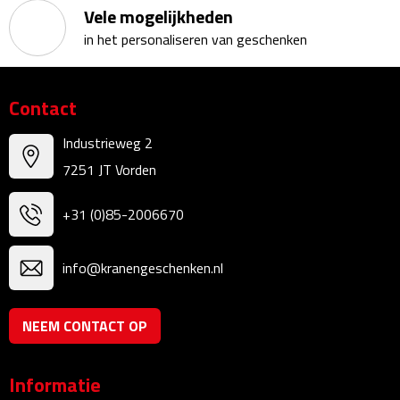
Vele mogelijkheden
Bureauklokken
in het personaliseren van geschenken
Bureaulampen
Contact
Bureau onderleggers
Industrieweg 2
Bureau organizers
7251 JT Vorden
Bureausets
+31 (0)85-2006670
Bureau ventilatoren
info@kranengeschenken.nl
Boekenleggers
NEEM CONTACT OP
Briefopeners
Gummen
Informatie