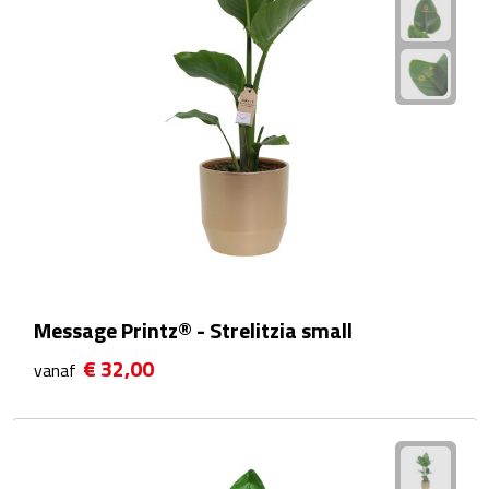
Fietspompen
Fietssloten
Fietsverlichting
Fiets reparatiesets
Zadelhoezen
Drinkwaren
Message Printz® - Strelitzia small
€ 32,00
Drinkbekers
vanaf
Bekers
Bidons