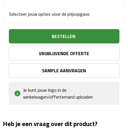
Matrozentassen
Selecteer jouw opties voor de prijsopgave.
Reizen
Reisbekers
BESTELLEN
Opbergtasjes
VRIJBLIJVENDE OFFERTE
Koffersloten
SAMPLE AANVRAGEN
Bagageweegschalen
Bagageriemen
Je kunt jouw logo in de
winkelwagen/offertemand uploaden
Bagagelabels
Reiskussens
Heb je een vraag over dit product?