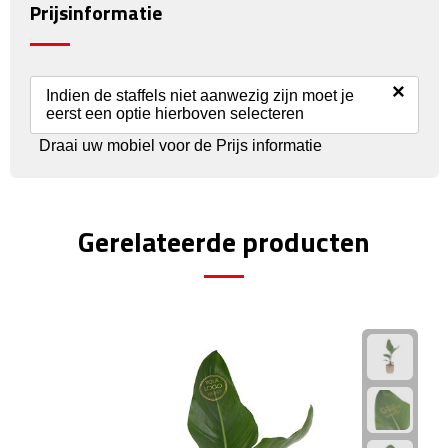
Prijsinformatie
Rijbewijs- & kentekenhoezen
×
USB autoladers
Indien de staffels niet aanwezig zijn moet je
eerst een optie hierboven selecteren
Veiligheidshamers
Draai uw mobiel voor de Prijs informatie
Veiligheidssets
Gerelateerde producten
Zonneschermen
Fiets Accessoires
Fietsbellen
Fietstassen
Fiets telefoonhouders