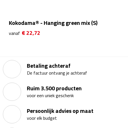
Kalenders
Beurs & Evenementen
Kokodama® - Hanging green mix (S)
€ 22,72
vanaf
Banners
Barmatten
Naambadges & naamkaarthouders
Betaling achteraf
De factuur ontvang je achteraf
Stickers
Ruim 3.500 producten
Visitekaartjes
voor een uniek geschenk
Vlaggen
Persoonlijk advies op maat
voor elk budget
Bureau Toebehoren