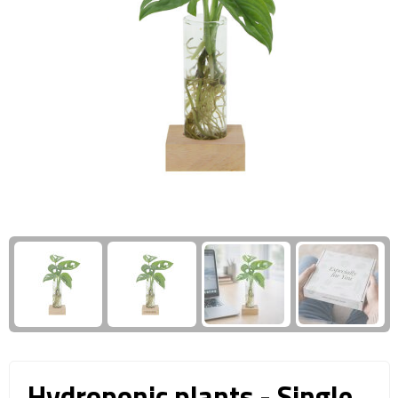
Giftcards
Business trolleys
Wellness Giftsets
Documententassen
Kledingtassen
Laptophoezen & -tassen
Tablettassen
Reistassen & Trolleys
Reistassen
Trolleys
Reistas trolleys
Hydroponic plants - Single