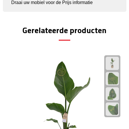
Draai uw mobiel voor de Prijs informatie
Rijbewijs- & kentekenhoezen
USB autoladers
Gerelateerde producten
Veiligheidshamers
Veiligheidssets
Zonneschermen
Fiets Accessoires
Fietsbellen
Fietstassen
Fiets telefoonhouders