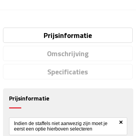
Reisstekkers
Reissetjes
Paspoorthouders
Prijsinformatie
Auto Accessoires
Omschrijving
Auto luchtverfrissers
Specificaties
Auto onderhoud
Auto organizers
Prijsinformatie
Auto telefoonhouders
IJskrabbers
×
Indien de staffels niet aanwezig zijn moet je
eerst een optie hierboven selecteren
Parkeerschijven