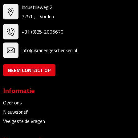
Bureauklokken
Industrieweg 2
7251 JT Vorden
Bureaulampen
+31 (0)85-2006670
Bureau onderleggers
info@kranengeschenken.nl
Bureau organizers
Bureausets
NEEM CONTACT OP
Bureau ventilatoren
Informatie
Boekenleggers
Over ons
Nieuwsbrief
Briefopeners
Veelgestelde vragen
Gummen