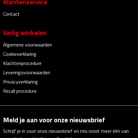
Klantenservice
Linialen
Contact
Magneten
Veilig winkelen
Muismatten
Algemene voorwaarden
Pennen etui's
Cookieverklaring
Klachtenprocedure
Pennenhouders
Leveringsvoorwaarden
Puntenslijpers
Privacyverklaring
Recall procedure
Rekenmachines
Document- & Schrijfmappen
Meld je aan voor onze nieuwsbrief
Documentmappen
Schrijf je in voor onze nieuwsbrief en mis nooit meer één van