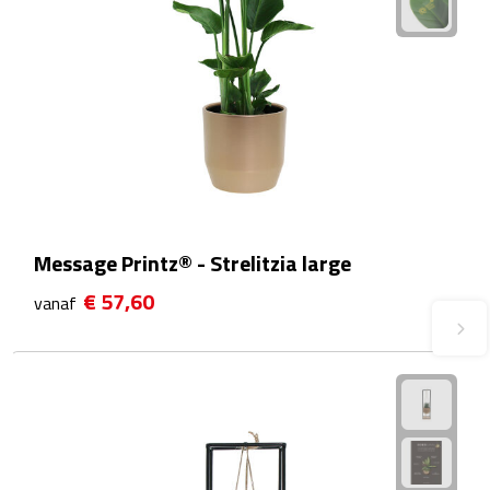
Plastic bekers
Reisbekers
Thermosbekers
Drinkflessen
Opvouwbare drinkfles
Message Printz® - Strelitzia large
€ 57,60
vanaf
Drinkflessen met karabijnhaak
Sportflessen
Thermosflessen
Waterflesjes