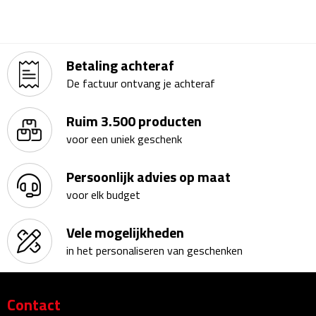
Kalenders
Beurs & Evenementen
Betaling achteraf
De factuur ontvang je achteraf
Banners
Ruim 3.500 producten
Barmatten
voor een uniek geschenk
Naambadges & naamkaarthouders
Persoonlijk advies op maat
Stickers
voor elk budget
Visitekaartjes
Vele mogelijkheden
in het personaliseren van geschenken
Vlaggen
Bureau Toebehoren
Contact