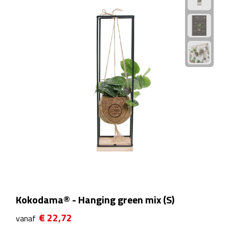
Theeglazen
Kopjes & Mokken
Kopjes
Mokken
Schoteltjes
Thermossets
Kantoor & Zakelijk
Agenda's & Kalenders
Kokodama® - Hanging green mix (S)
€ 22,72
Agenda's
vanaf