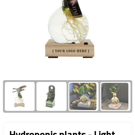
Giftcards
Business trolleys
Wellness Giftsets
Documententassen
Kledingtassen
Laptophoezen & -tassen
Tablettassen
Reistassen & Trolleys
Reistassen
Trolleys
Reistas trolleys
Hydroponic plants - Light