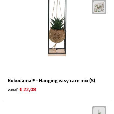
Waterflessen
Drinkglazen
Glazen & karaffen
Dubbelwandige glazen
Bierglazen
Champagneglazen
Kokodama® - Hanging easy care mix (S)
Cocktailglazen
€ 22,08
vanaf
Wijnglazen
Koffieglazen