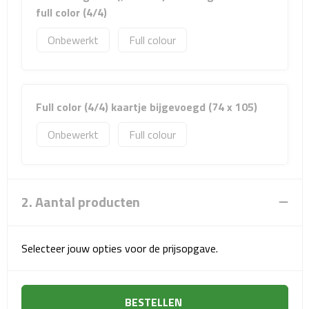
Sport- & Recreatietassen
full color (4/4)
Onbewerkt
Full colour
Sporttassen
Schoenentassen
Full color (4/4) kaartje bijgevoegd (74 x 105)
Fietstassen
Onbewerkt
Full colour
Koeltassen & koelboxen
Strandtassen
2. Aantal producten
Picknick rugtassen
Lunchtassen
Selecteer jouw opties voor de prijsopgave.
Heuptassen
BESTELLEN