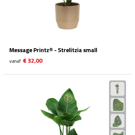
Fietspompen
Fietssloten
Fietsverlichting
Message Printz® - Strelitzia small
Fiets reparatiesets
€ 32,00
vanaf
Zadelhoezen
Drinkwaren
Drinkbekers
Bekers
Bidons