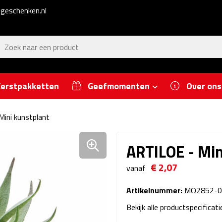
geschenken.nl
erstpakketten
Geefmomenten
Over ons
ini kunstplant
ARTILOE - Min
€ 2,07
vanaf
Artikelnummer:
MO2852-0
Bekijk alle productspecificat