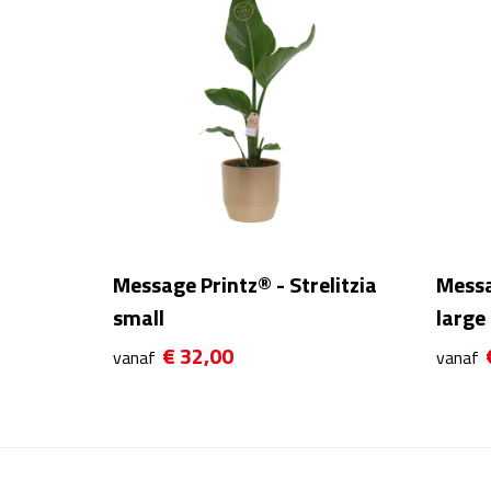
Message Printz® - Strelitzia
Messa
small
large
€ 32,00
vanaf
vanaf