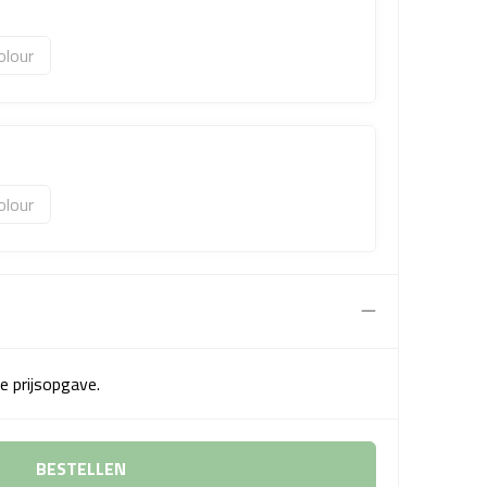
olour
olour
e prijsopgave.
BESTELLEN