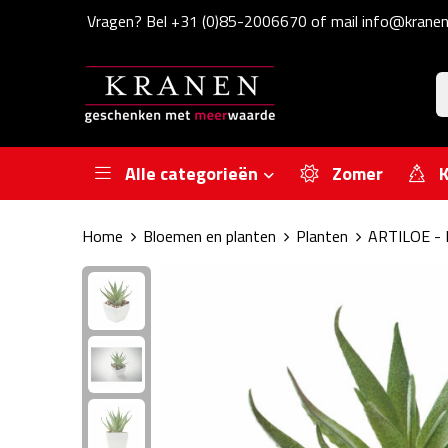
Vragen? Bel +31 (0)85-2006670 of mail info@kranen
Alle categorieën
Zomer
K
Home
Bloemen en planten
Planten
ARTILOE - M