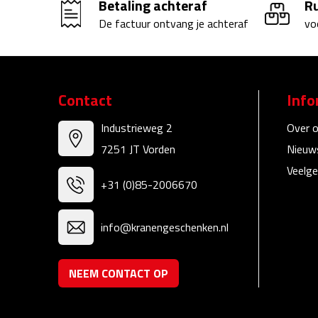
Betaling achteraf
R
De factuur ontvang je achteraf
vo
Contact
Info
Industrieweg 2
Over 
7251 JT Vorden
Nieuw
Veelge
+31 (0)85-2006670
info@kranengeschenken.nl
NEEM CONTACT OP