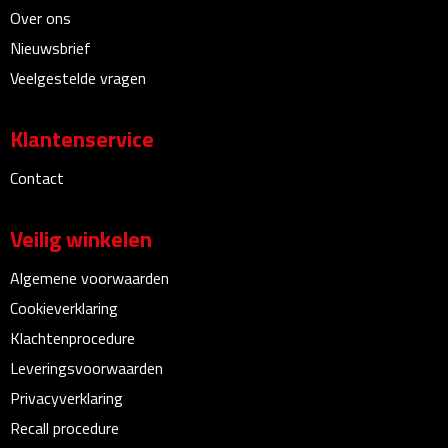
Linialen
Over ons
Nieuwsbrief
Magneten
Veelgestelde vragen
Muismatten
Klantenservice
Pennen etui's
Contact
Pennenhouders
Veilig winkelen
Puntenslijpers
Algemene voorwaarden
Cookieverklaring
Rekenmachines
Klachtenprocedure
Document- & Schrijfmappen
Leveringsvoorwaarden
Privacyverklaring
Documentmappen
Recall procedure