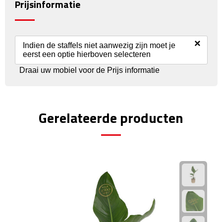
Prijsinformatie
Rijbewijs- & kentekenhoezen
×
USB autoladers
Indien de staffels niet aanwezig zijn moet je
eerst een optie hierboven selecteren
Veiligheidshamers
Draai uw mobiel voor de Prijs informatie
Veiligheidssets
Gerelateerde producten
Zonneschermen
Fiets Accessoires
Fietsbellen
Fietstassen
Fiets telefoonhouders