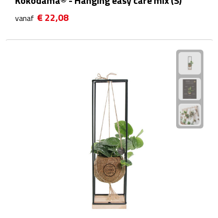
Kokodama® - Hanging easy care mix (S)
Theeglazen
€ 22,08
vanaf
Kopjes & Mokken
Kopjes
Mokken
Schoteltjes
Thermossets
Kantoor & Zakelijk
Agenda's & Kalenders
Agenda's