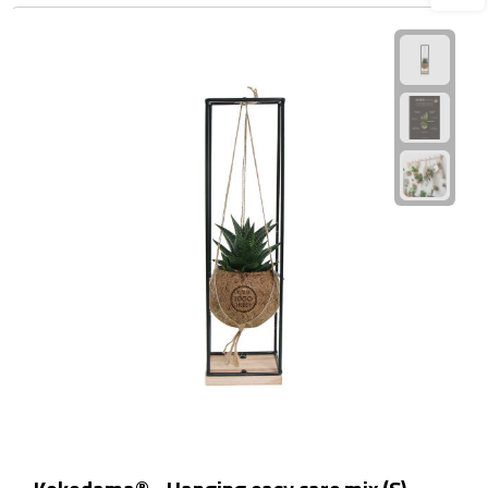
Waterflessen
Drinkglazen
Glazen & karaffen
Dubbelwandige glazen
Bierglazen
Champagneglazen
Cocktailglazen
Wijnglazen
Koffieglazen