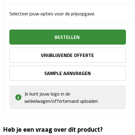
Matrozentassen
Selecteer jouw opties voor de prijsopgave.
Reizen
Reisbekers
BESTELLEN
Opbergtasjes
VRIJBLIJVENDE OFFERTE
Koffersloten
SAMPLE AANVRAGEN
Bagageweegschalen
Bagageriemen
Je kunt jouw logo in de
winkelwagen/offertemand uploaden
Bagagelabels
Reiskussens
Heb je een vraag over dit product?