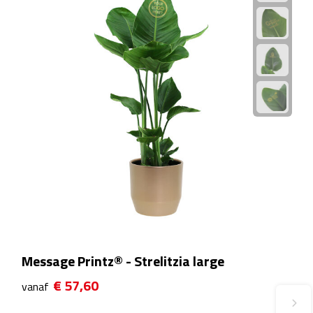
Plastic bekers
Reisbekers
Thermosbekers
Drinkflessen
Opvouwbare drinkfles
Drinkflessen met karabijnhaak
Sportflessen
Message Printz® - Strelitzia large
Thermosflessen
€ 57,60
vanaf
Waterflesjes