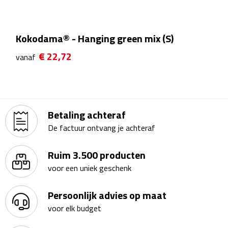
Kalenders
Kokodama® - Hanging green mix (S)
Beurs & Evenementen
€ 22,72
vanaf
Banners
Barmatten
Betaling achteraf
Naambadges & naamkaarthouders
De factuur ontvang je achteraf
Stickers
Ruim 3.500 producten
Visitekaartjes
voor een uniek geschenk
Vlaggen
Persoonlijk advies op maat
voor elk budget
Bureau Toebehoren