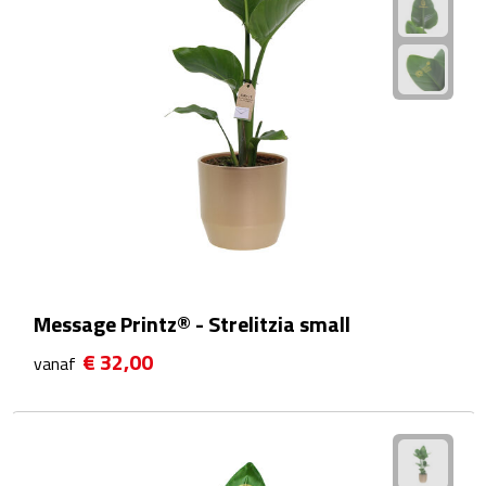
Fietspompen
Fietssloten
Fietsverlichting
Fiets reparatiesets
Zadelhoezen
Drinkwaren
Message Printz® - Strelitzia small
€ 32,00
vanaf
Drinkbekers
Bekers
Bidons