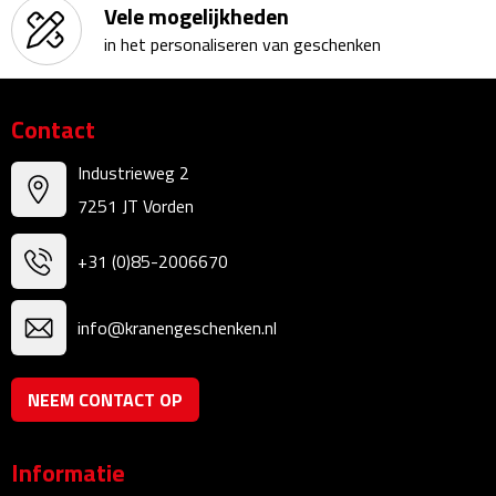
Vele mogelijkheden
Bureauklokken
in het personaliseren van geschenken
Bureaulampen
Contact
Bureau onderleggers
Industrieweg 2
Bureau organizers
7251 JT Vorden
Bureausets
+31 (0)85-2006670
Bureau ventilatoren
info@kranengeschenken.nl
Boekenleggers
NEEM CONTACT OP
Briefopeners
Gummen
Informatie