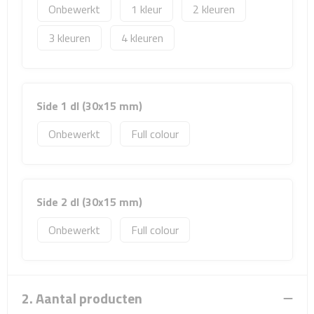
Sport- & Recreatietassen
Onbewerkt
1
2
3
4
Sporttassen
Schoenentassen
Side 1 dl (30x15 mm)
Fietstassen
Onbewerkt
Full colour
Koeltassen & koelboxen
Strandtassen
Side 2 dl (30x15 mm)
Picknick rugtassen
Onbewerkt
Full colour
Lunchtassen
Heuptassen
2. Aantal producten