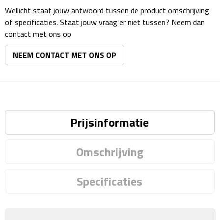
Reisstekkers
Wellicht staat jouw antwoord tussen de product omschrijving
of specificaties. Staat jouw vraag er niet tussen? Neem dan
Reissetjes
contact met ons op
Paspoorthouders
NEEM CONTACT MET ONS OP
Auto Accessoires
Auto luchtverfrissers
Prijsinformatie
Auto onderhoud
Auto organizers
Omschrijving
Auto telefoonhouders
Specificaties
IJskrabbers
Parkeerschijven