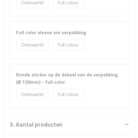
Matrozentassen
Onbewerkt
Full colour
Reizen
Full color sleeve om verpakking
Reisbekers
Onbewerkt
Full colour
Opbergtasjes
Koffersloten
Ronde sticker op de deksel van de verpakking
Bagageweegschalen
(Ø 100mm) - full color
Bagageriemen
Onbewerkt
Full colour
Bagagelabels
Reiskussens
3. Aantal producten