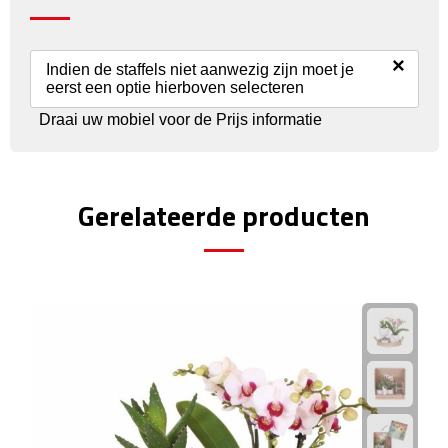
Fietspompen
×
Indien de staffels niet aanwezig zijn moet je
Fietssloten
eerst een optie hierboven selecteren
Draai uw mobiel voor de Prijs informatie
Fietsverlichting
Fiets reparatiesets
Gerelateerde producten
Zadelhoezen
Drinkwaren
Drinkbekers
Bekers
Bidons