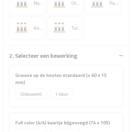
Natuurlijk
Oranje
Paars
Sport- & Recreatietassen
Sporttassen
Rood
Turquoise
Schoenentassen
Fietstassen
2. Selecteer een bewerking
Koeltassen & koelboxen
Gravure op de houten standaard (± 60 x 15
Strandtassen
mm)
Picknick rugtassen
Onbewerkt
1
Lunchtassen
Heuptassen
Full color (4/4) kaartje bijgevoegd (74 x 105)