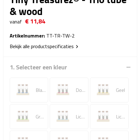
Reistassensets
& wood
€ 11,84
Weekendtassen
vanaf
Duffeltassen
Artikelnummer:
TT-TR-TW-2
Bekijk alle productspecificaties
Autotassen
1. Selecteer een kleur
Toilettassen
Rugzakken
Blauw
Donker roze
Geel
Rugzakken
Laptop rugzakken
Groen
Licht blauw
Licht roze
Promo rugzakjes