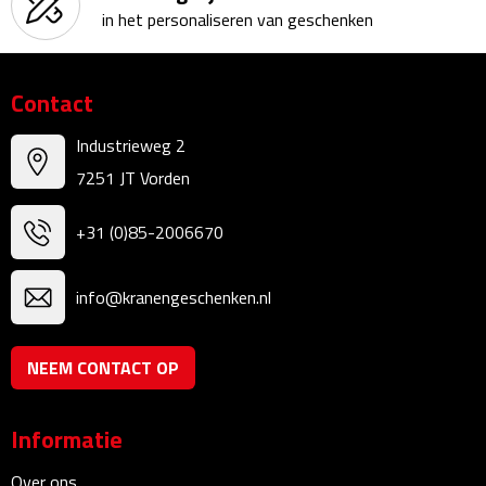
Linialen
in het personaliseren van geschenken
Magneten
Contact
Muismatten
Industrieweg 2
Pennen etui's
7251 JT Vorden
Pennenhouders
+31 (0)85-2006670
Puntenslijpers
info@kranengeschenken.nl
Rekenmachines
NEEM CONTACT OP
Document- & Schrijfmappen
Informatie
Documentmappen
Over ons