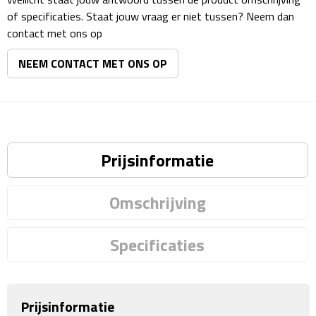
of specificaties. Staat jouw vraag er niet tussen? Neem dan
Rijbewijs- & kentekenhoezen
contact met ons op
NEEM CONTACT MET ONS OP
USB autoladers
Veiligheidshamers
Veiligheidssets
Prijsinformatie
Zonneschermen
Omschrijving
Fiets Accessoires
Fietsbellen
Specificaties
Fietstassen
Prijsinformatie
Fiets telefoonhouders