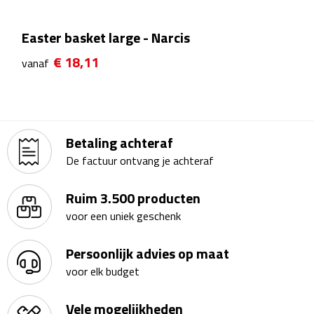
Bureauklokken
Easter basket large - Narcis
Bureaulampen
€ 18,11
vanaf
Bureau onderleggers
Bureau organizers
Betaling achteraf
Bureausets
De factuur ontvang je achteraf
Bureau ventilatoren
Ruim 3.500 producten
voor een uniek geschenk
Boekenleggers
Persoonlijk advies op maat
Briefopeners
voor elk budget
Gummen
Vele mogelijkheden