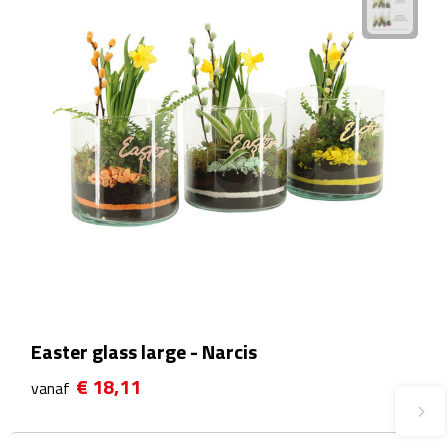
Waterflessen
Drinkglazen
Glazen & karaffen
Dubbelwandige glazen
Bierglazen
Champagneglazen
Cocktailglazen
Easter glass large - Narcis
Wijnglazen
€ 18,11
vanaf
Koffieglazen