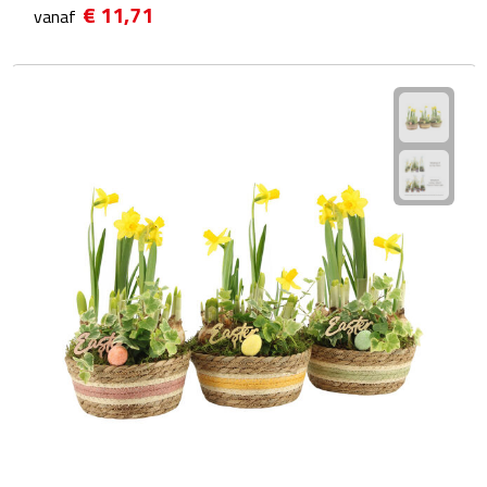
€ 11,71
vanaf
Kalenders
Beurs & Evenementen
Banners
Barmatten
Naambadges & naamkaarthouders
Stickers
Visitekaartjes
Vlaggen
Bureau Toebehoren