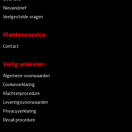
Multifunctionele documentmappen
Nieuwsbrief
Veelgestelde vragen
Schrijfmappen
Multifunctionele schrijfmappen
Klantenservice
Contact
Klemborden
Notitieboeken en Schriften
Veilig winkelen
Memo's
Algemene voorwaarden
Cookieverklaring
Memoboekjes
Klachtenprocedure
Leveringsvoorwaarden
Memo sets
Privacyverklaring
Unieke memo's
Recall procedure