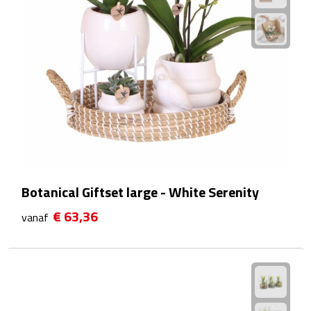
Plastic bekers
Reisbekers
Thermosbekers
Drinkflessen
Opvouwbare drinkfles
Botanical Giftset large - White Serenity
Drinkflessen met karabijnhaak
€ 63,36
vanaf
Sportflessen
Thermosflessen
Waterflesjes