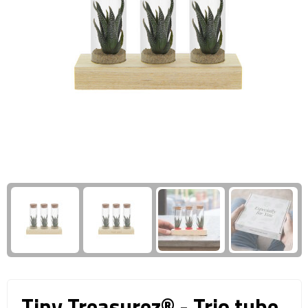
Giftcards
Business trolleys
Wellness Giftsets
Documententassen
Kledingtassen
Laptophoezen & -tassen
Tablettassen
Reistassen & Trolleys
Reistassen
Trolleys
Reistas trolleys
Tiny Treasurez® - Trio tube