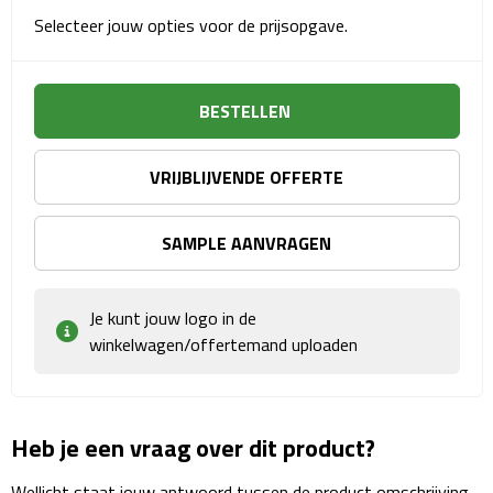
Reisstekkers
Selecteer jouw opties voor de prijsopgave.
Reissetjes
Paspoorthouders
BESTELLEN
Auto Accessoires
VRIJBLIJVENDE OFFERTE
Auto luchtverfrissers
SAMPLE AANVRAGEN
Auto onderhoud
Je kunt jouw logo in de
Auto organizers
winkelwagen/offertemand uploaden
Auto telefoonhouders
IJskrabbers
Heb je een vraag over dit product?
Parkeerschijven
Wellicht staat jouw antwoord tussen de product omschrijving