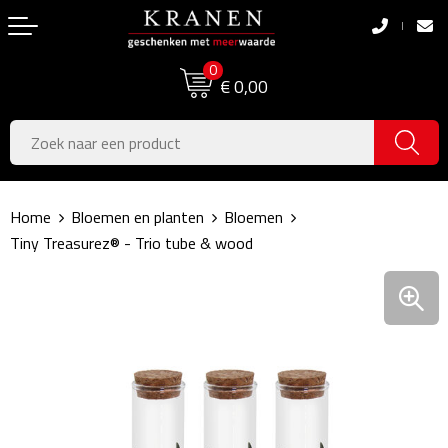
Terug
Terug
0
Boodschappentassen
Dag van de Zorg
€ 0,00
Pasen
Boodschappentassen
Koningsdag
Jute tassen
Home
Bloemen en planten
Bloemen
Zomer
Katoenen draagtassen
Tiny Treasurez® - Trio tube & wood
Voetbal, EK & WK
Opvouwbare tassen
Sinterklaas
Papieren tassen
Kerstpakketten
Schoudertassen
Geboorte- & Kraamcadeau's
Zakelijke Tassen