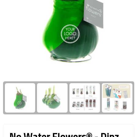
Giftcards
Business trolleys
Wellness Giftsets
Documententassen
Kledingtassen
Laptophoezen & -tassen
Tablettassen
Reistassen & Trolleys
Reistassen
Trolleys
Reistas trolleys
No Water Flowers® - Dipz