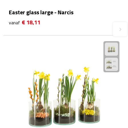
Plastic bekers
Easter glass large - Narcis
€ 18,11
vanaf
Reisbekers
Thermosbekers
Drinkflessen
Opvouwbare drinkfles
Drinkflessen met karabijnhaak
Sportflessen
Thermosflessen
Waterflesjes