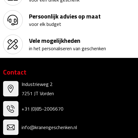
Kalenders
Persoonlijk advies op maat
Beurs & Evenementen
voor elk budget
Banners
Vele mogelijkheden
in het personaliseren van geschenken
Barmatten
Naambadges & naamkaarthouders
Contact
Stickers
Industrieweg 2
7251 JT Vorden
Visitekaartjes
+31 (0)85-2006670
Vlaggen
info@kranengeschenken.nl
Bureau Toebehoren