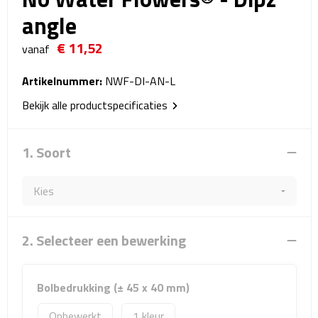
Reistassensets
angle
€ 11,52
Weekendtassen
vanaf
Duffeltassen
Artikelnummer:
NWF-DI-AN-L
Bekijk alle productspecificaties
Autotassen
1. Soort
Toilettassen
Rugzakken
Rugzakken
2. Selecteer een bewerking
Laptop rugzakken
Bolbedrukking (± 45 x 40 mm)
Promo rugzakjes
Onbewerkt
1