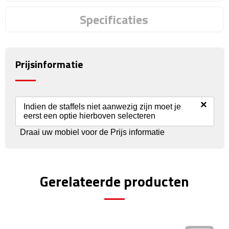
Reisstekkers
Specificaties
Reissetjes
Paspoorthouders
Prijsinformatie
Auto Accessoires
Auto luchtverfrissers
×
Indien de staffels niet aanwezig zijn moet je
eerst een optie hierboven selecteren
Auto onderhoud
Draai uw mobiel voor de Prijs informatie
Auto organizers
Gerelateerde producten
Auto telefoonhouders
IJskrabbers
Parkeerschijven