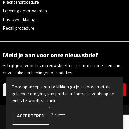
Klachtenprocedure
Linialen
Leveringsvoorwaarden
Magneten
Privacyverklaring
Recall procedure
Muismatten
Pennen etui's
Meld je aan voor onze nieuwsbrief
Pennenhouders
Schrijf je in voor onze nieuwsbrief en mis nooit meer één van
onze leuke aanbiedingen of updates.
Puntenslijpers
Door op accepteren te klikken ga je akkoord met de
Rekenmachines
geldende omgang van productinformatie zoals op de
website wordt vermeld.
Document- & Schrijfmappen
Weigeren
© Copyright Kranengeschenken 2026
Documentmappen