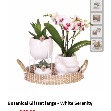
Rijbewijs- & kentekenhoezen
USB autoladers
Veiligheidshamers
Veiligheidssets
Zonneschermen
Fiets Accessoires
Fietsbellen
Fietstassen
Botanical Giftset large - White Serenity
Fiets telefoonhouders