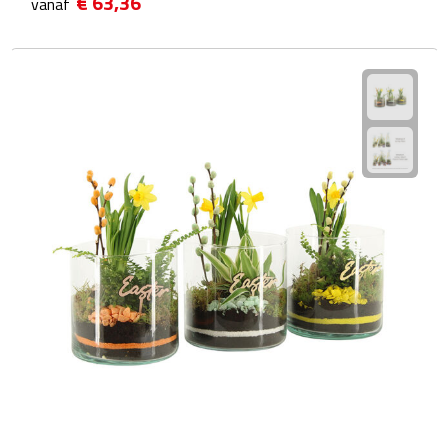
€ 63,36
vanaf
Fietspompen
Fietssloten
Fietsverlichting
Fiets reparatiesets
Zadelhoezen
Drinkwaren
Drinkbekers
Bekers
Bidons