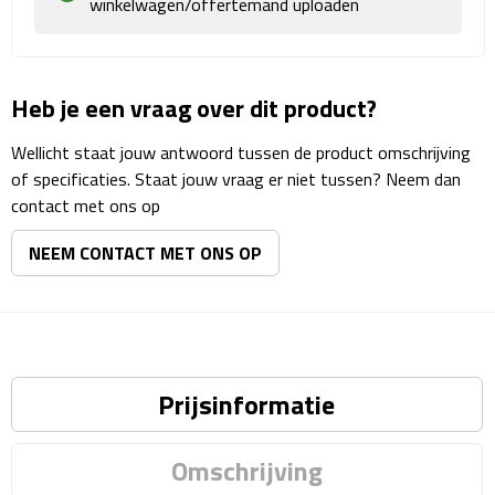
winkelwagen/offertemand uploaden
Matrozentassen
Reizen
Heb je een vraag over dit product?
Reisbekers
Wellicht staat jouw antwoord tussen de product omschrijving
Opbergtasjes
of specificaties. Staat jouw vraag er niet tussen? Neem dan
contact met ons op
Koffersloten
NEEM CONTACT MET ONS OP
Bagageweegschalen
Bagageriemen
Bagagelabels
Prijsinformatie
Reiskussens
Omschrijving