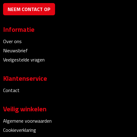
Bureauklokken
NEEM CONTACT OP
Bureaulampen
Informatie
Bureau onderleggers
Over ons
Nieuwsbrief
Bureau organizers
Veelgestelde vragen
Bureausets
Klantenservice
Bureau ventilatoren
Contact
Boekenleggers
Veilig winkelen
Briefopeners
Algemene voorwaarden
Gummen
Cookieverklaring