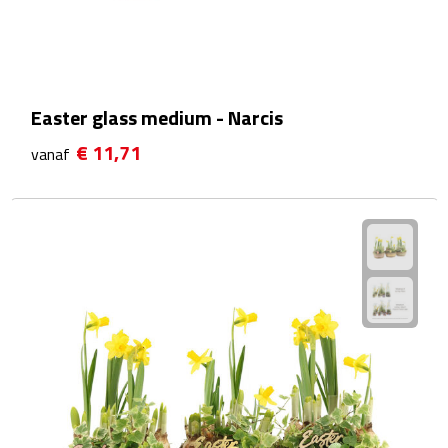
Waterflessen
Drinkglazen
Easter glass medium - Narcis
Glazen & karaffen
€ 11,71
vanaf
Dubbelwandige glazen
Bierglazen
Champagneglazen
Cocktailglazen
Wijnglazen
Koffieglazen