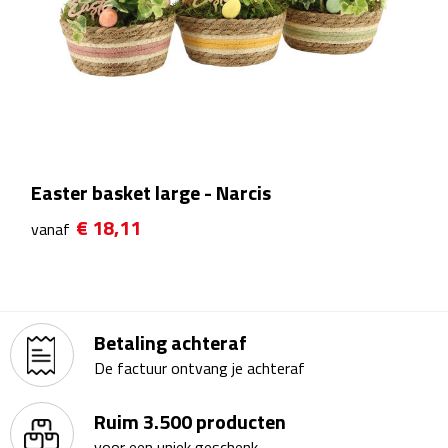
Theeglazen
Kopjes & Mokken
Kopjes
Mokken
Easter basket large - Narcis
€ 18,11
Schoteltjes
vanaf
Thermossets
Kantoor & Zakelijk
Betaling achteraf
De factuur ontvang je achteraf
Agenda's & Kalenders
Ruim 3.500 producten
Agenda's
voor een uniek geschenk