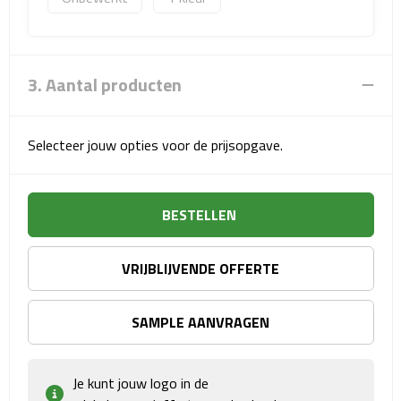
Sport- & Recreatietassen
Sporttassen
3. Aantal producten
Schoenentassen
Fietstassen
Selecteer jouw opties voor de prijsopgave.
Koeltassen & koelboxen
BESTELLEN
Strandtassen
VRIJBLIJVENDE OFFERTE
Picknick rugtassen
Lunchtassen
SAMPLE AANVRAGEN
Heuptassen
Je kunt jouw logo in de