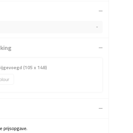
rking
 bijgevoegd (105 x 148)
olour
e prijsopgave.