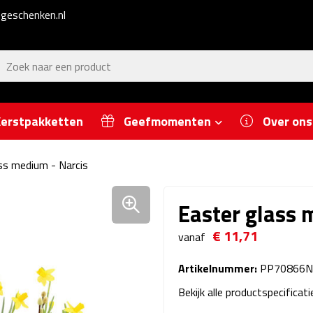
geschenken.nl
erstpakketten
Geefmomenten
Over ons
ss medium - Narcis
Easter glass 
€ 11,71
vanaf
Artikelnummer:
PP70866N
Bekijk alle productspecificat