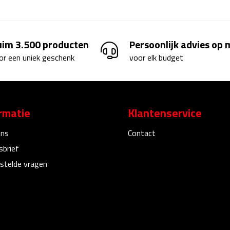
uim 3.500 producten
Persoonlijk advies op
or een uniek geschenk
voor elk budget
rmatie
Klantenservice
ons
Contact
sbrief
stelde vragen