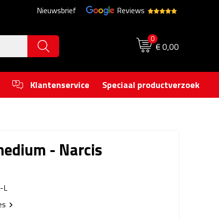
Nieuwsbrief
Reviews
0
€ 0,00
Klantenservice
Speciaal productverzoek
medium - Narcis
-L
ies