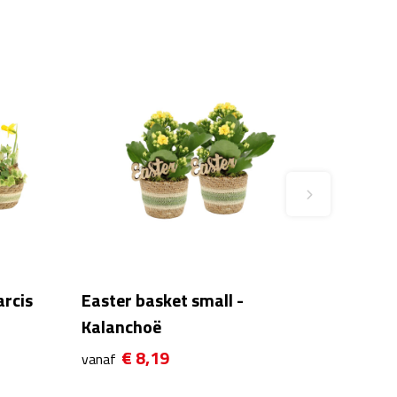
arcis
Easter basket small -
Kalanchoë
€ 8,19
vanaf