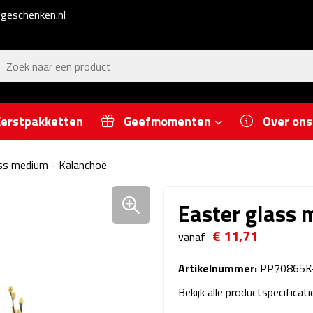
geschenken.nl
erstpakketten
Geefmomenten
Over ons
ss medium - Kalanchoë
Easter glass 
€ 11,71
vanaf
Artikelnummer:
PP70865K
Bekijk alle productspecificat