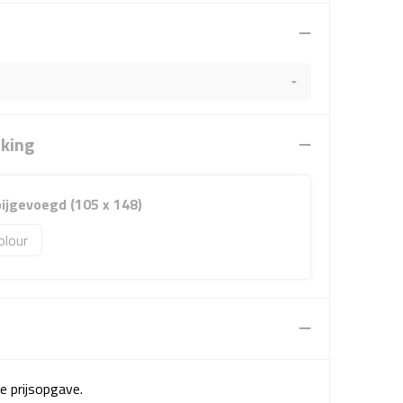
rking
 bijgevoegd (105 x 148)
olour
e prijsopgave.