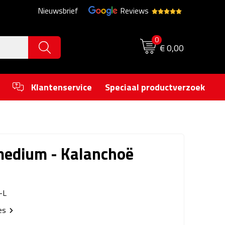
Nieuwsbrief
Reviews
0
€ 0,00
Klantenservice
Speciaal productverzoek
medium - Kalanchoë
-L
ies