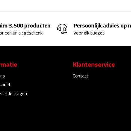
uim 3.500 producten
Persoonlijk advies op
or een uniek geschenk
voor elk budget
rmatie
Klantenservice
ons
Contact
sbrief
stelde vragen