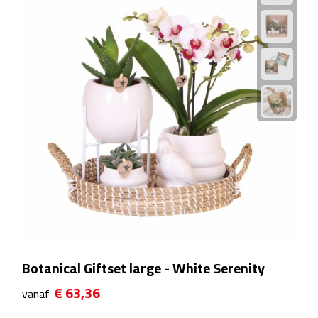
Rijbewijs- & kentekenhoezen
USB autoladers
Veiligheidshamers
Veiligheidssets
Zonneschermen
Fiets Accessoires
Fietsbellen
Botanical Giftset large - White Serenity
Fietstassen
€ 63,36
vanaf
Fiets telefoonhouders