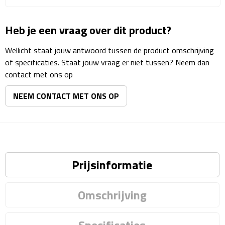
Matrozentassen
Heb je een vraag over dit product?
Reizen
Wellicht staat jouw antwoord tussen de product omschrijving
Reisbekers
of specificaties. Staat jouw vraag er niet tussen? Neem dan
contact met ons op
Opbergtasjes
NEEM CONTACT MET ONS OP
Koffersloten
Bagageweegschalen
Bagageriemen
Prijsinformatie
Bagagelabels
Omschrijving
Reiskussens