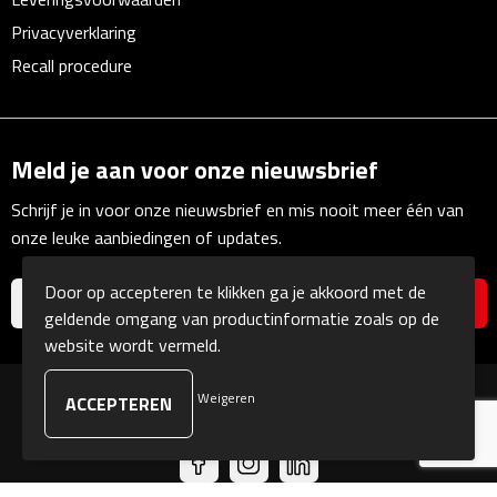
Linialen
Privacyverklaring
Recall procedure
Magneten
Muismatten
Meld je aan voor onze nieuwsbrief
Pennen etui's
Schrijf je in voor onze nieuwsbrief en mis nooit meer één van
Pennenhouders
onze leuke aanbiedingen of updates.
Puntenslijpers
Door op accepteren te klikken ga je akkoord met de
geldende omgang van productinformatie zoals op de
Rekenmachines
website wordt vermeld.
Document- & Schrijfmappen
Weigeren
© Copyright Kranengeschenken 2026
Documentmappen