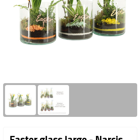
Giftcards
Business trolleys
Wellness Giftsets
Documententassen
Kledingtassen
Laptophoezen & -tassen
Tablettassen
Reistassen & Trolleys
Reistassen
Trolleys
Reistas trolleys
Easter glass large - Narcis