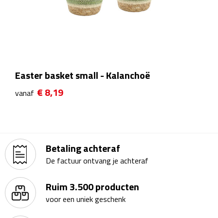
Theeglazen
Kopjes & Mokken
Kopjes
Easter basket small - Kalanchoë
Mokken
€ 8,19
vanaf
Schoteltjes
Thermossets
Betaling achteraf
Kantoor & Zakelijk
De factuur ontvang je achteraf
Agenda's & Kalenders
Ruim 3.500 producten
voor een uniek geschenk
Agenda's