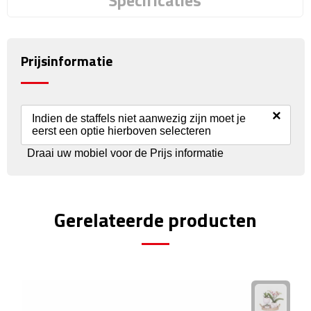
Specificaties
Reisstekkers
Reissetjes
Prijsinformatie
Paspoorthouders
Auto Accessoires
×
Indien de staffels niet aanwezig zijn moet je
eerst een optie hierboven selecteren
Auto luchtverfrissers
Draai uw mobiel voor de Prijs informatie
Auto onderhoud
Auto organizers
Gerelateerde producten
Auto telefoonhouders
IJskrabbers
Parkeerschijven