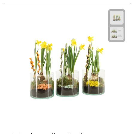
Fietspompen
Fietssloten
Fietsverlichting
Fiets reparatiesets
Zadelhoezen
Drinkwaren
Drinkbekers
Bekers
Bidons