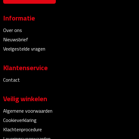
Bureauklokken
Informatie
Bureaulampen
Over ons
Bureau onderleggers
Nieuwsbrief
Veelgestelde vragen
Bureau organizers
Klantenservice
Bureausets
Contact
Bureau ventilatoren
Veilig winkelen
Boekenleggers
Algemene voorwaarden
Briefopeners
Cookieverklaring
Gummen
Klachtenprocedure
Leveringsvoorwaarden