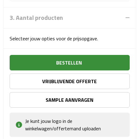
Sport- & Recreatietassen
3. Aantal producten
Sporttassen
Schoenentassen
Selecteer jouw opties voor de prijsopgave.
Fietstassen
BESTELLEN
Koeltassen & koelboxen
Strandtassen
VRIJBLIJVENDE OFFERTE
Picknick rugtassen
SAMPLE AANVRAGEN
Lunchtassen
Je kunt jouw logo in de
Heuptassen
winkelwagen/offertemand uploaden