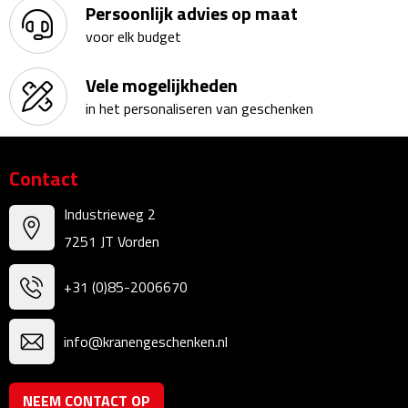
Persoonlijk advies op maat
Kalenders
voor elk budget
Beurs & Evenementen
Vele mogelijkheden
in het personaliseren van geschenken
Banners
Barmatten
Contact
Naambadges & naamkaarthouders
Industrieweg 2
7251 JT Vorden
Stickers
+31 (0)85-2006670
Visitekaartjes
Vlaggen
info@kranengeschenken.nl
Bureau Toebehoren
NEEM CONTACT OP