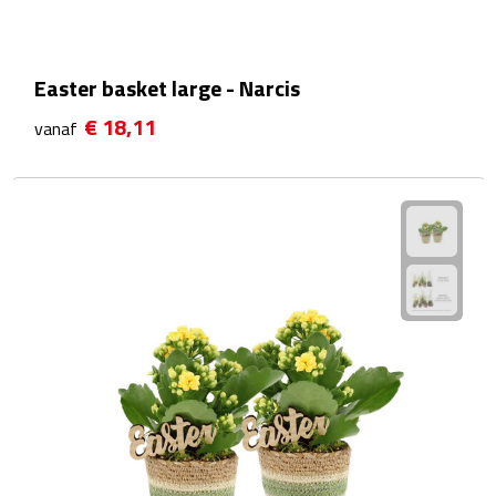
Waterflessen
Easter basket large - Narcis
Drinkglazen
€ 18,11
vanaf
Glazen & karaffen
Dubbelwandige glazen
Bierglazen
Champagneglazen
Cocktailglazen
Wijnglazen
Koffieglazen