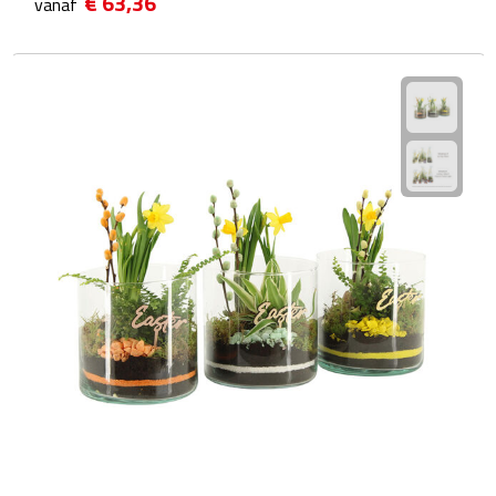
€ 63,36
vanaf
Fietspompen
Fietssloten
Fietsverlichting
Fiets reparatiesets
Zadelhoezen
Drinkwaren
Drinkbekers
Bekers
Bidons