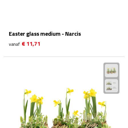
Waterflessen
Drinkglazen
Easter glass medium - Narcis
Glazen & karaffen
€ 11,71
vanaf
Dubbelwandige glazen
Bierglazen
Champagneglazen
Cocktailglazen
Wijnglazen
Koffieglazen