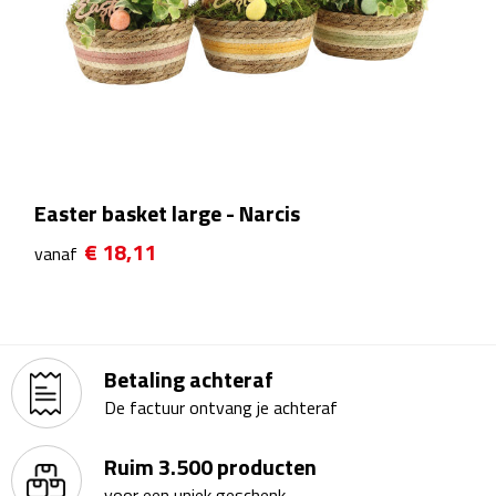
Theeglazen
Kopjes & Mokken
Kopjes
Mokken
Easter basket large - Narcis
€ 18,11
Schoteltjes
vanaf
Thermossets
Kantoor & Zakelijk
Betaling achteraf
De factuur ontvang je achteraf
Agenda's & Kalenders
Ruim 3.500 producten
Agenda's
voor een uniek geschenk