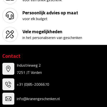
Kalenders
Persoonlijk advies op maat
Beurs & Evenementen
voor elk budget
Banners
Vele mogelijkheden
in het personaliseren van geschenken
Barmatten
Naambadges & naamkaarthouders
Contact
Stickers
Industrieweg 2
7251 JT Vorden
Visitekaartjes
+31 (0)85-2006670
Vlaggen
info@kranengeschenken.nl
Bureau Toebehoren