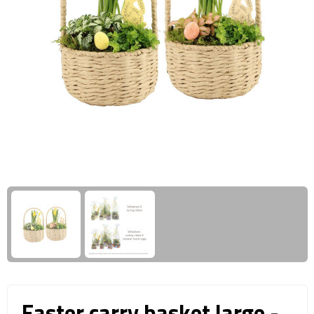
Giftcards
Business trolleys
Wellness Giftsets
Documententassen
Kledingtassen
Laptophoezen & -tassen
Tablettassen
Reistassen & Trolleys
Reistassen
Trolleys
Reistas trolleys
Easter carry basket large -