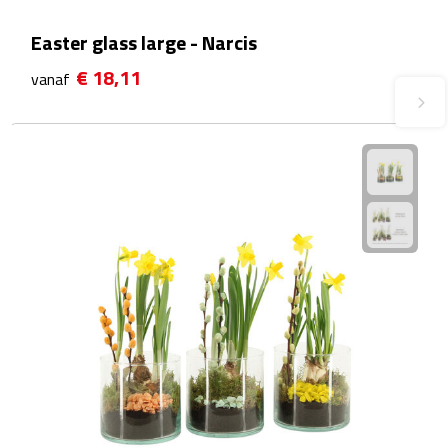
Plastic bekers
Easter glass large - Narcis
€ 18,11
vanaf
Reisbekers
Thermosbekers
Drinkflessen
Opvouwbare drinkfles
Drinkflessen met karabijnhaak
Sportflessen
Thermosflessen
Waterflesjes