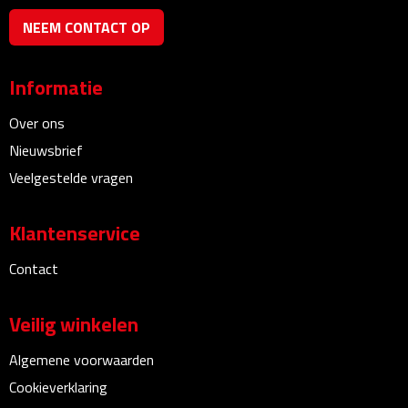
Bureauklokken
NEEM CONTACT OP
Bureaulampen
Informatie
Bureau onderleggers
Over ons
Nieuwsbrief
Bureau organizers
Veelgestelde vragen
Bureausets
Klantenservice
Bureau ventilatoren
Contact
Boekenleggers
Veilig winkelen
Briefopeners
Algemene voorwaarden
Gummen
Cookieverklaring