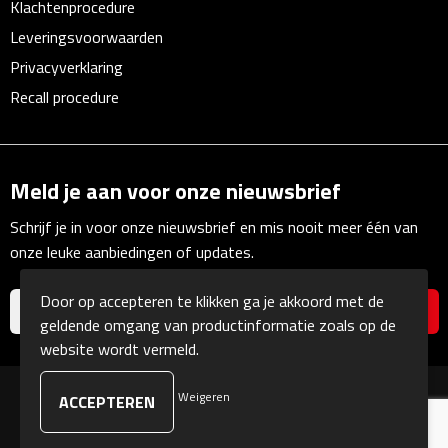
Klachtenprocedure
Linialen
Leveringsvoorwaarden
Magneten
Privacyverklaring
Recall procedure
Muismatten
Pennen etui's
Meld je aan voor onze nieuwsbrief
Pennenhouders
Schrijf je in voor onze nieuwsbrief en mis nooit meer één van
onze leuke aanbiedingen of updates.
Puntenslijpers
Door op accepteren te klikken ga je akkoord met de
Rekenmachines
geldende omgang van productinformatie zoals op de
website wordt vermeld.
Document- & Schrijfmappen
Weigeren
© Copyright Kranengeschenken 2026
Documentmappen