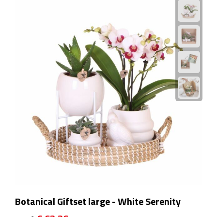
Rijbewijs- & kentekenhoezen
USB autoladers
Veiligheidshamers
Veiligheidssets
Zonneschermen
Fiets Accessoires
Fietsbellen
Fietstassen
Botanical Giftset large - White Serenity
Fiets telefoonhouders