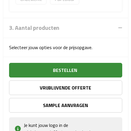
Sport- & Recreatietassen
Sporttassen
3. Aantal producten
Schoenentassen
Fietstassen
Selecteer jouw opties voor de prijsopgave.
Koeltassen & koelboxen
BESTELLEN
Strandtassen
VRIJBLIJVENDE OFFERTE
Picknick rugtassen
Lunchtassen
SAMPLE AANVRAGEN
Heuptassen
Je kunt jouw logo in de