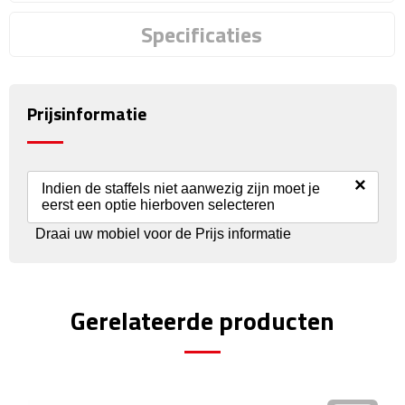
Reisstekkers
Specificaties
Reissetjes
Paspoorthouders
Prijsinformatie
Auto Accessoires
Auto luchtverfrissers
×
Indien de staffels niet aanwezig zijn moet je
eerst een optie hierboven selecteren
Auto onderhoud
Draai uw mobiel voor de Prijs informatie
Auto organizers
Gerelateerde producten
Auto telefoonhouders
IJskrabbers
Parkeerschijven