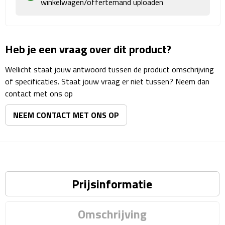
winkelwagen/offertemand uploaden
Matrozentassen
Reizen
Heb je een vraag over dit product?
Reisbekers
Wellicht staat jouw antwoord tussen de product omschrijving
Opbergtasjes
of specificaties. Staat jouw vraag er niet tussen? Neem dan
contact met ons op
Koffersloten
NEEM CONTACT MET ONS OP
Bagageweegschalen
Bagageriemen
Bagagelabels
Prijsinformatie
Reiskussens
Omschrijving