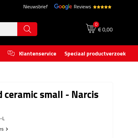
Nieuwsbrief
Reviews
0
€ 0,00
Klantenservice
Speciaal productverzoek
d ceramic small - Narcis
-L
ies