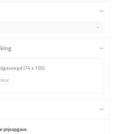
rking
 bijgevoegd (74 x 105)
olour
e prijsopgave.