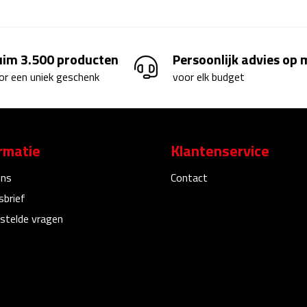
uim 3.500 producten
Persoonlijk advies op
or een uniek geschenk
voor elk budget
rmatie
Klantenservice
ons
Contact
sbrief
stelde vragen