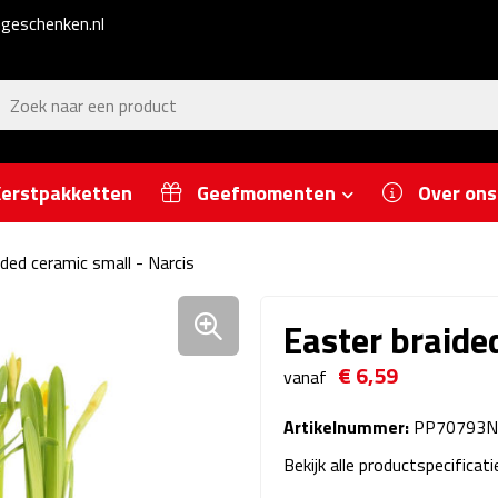
geschenken.nl
erstpakketten
Geefmomenten
Over ons
ided ceramic small - Narcis
Easter braide
€ 6,59
vanaf
Artikelnummer:
PP70793N
Bekijk alle productspecificat