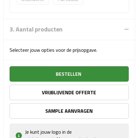
Sport- & Recreatietassen
Sporttassen
3. Aantal producten
Schoenentassen
Fietstassen
Selecteer jouw opties voor de prijsopgave.
Koeltassen & koelboxen
BESTELLEN
Strandtassen
VRIJBLIJVENDE OFFERTE
Picknick rugtassen
Lunchtassen
SAMPLE AANVRAGEN
Heuptassen
Je kunt jouw logo in de