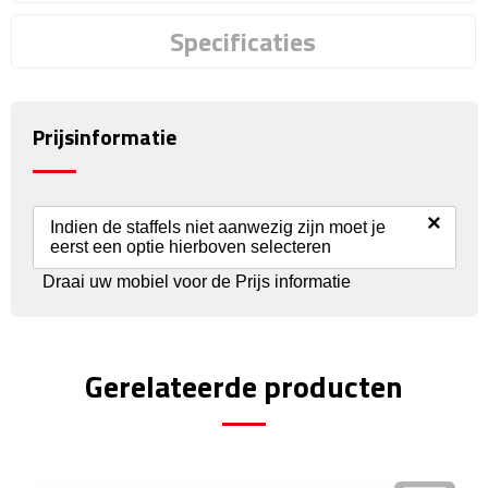
Reisstekkers
Specificaties
Reissetjes
Paspoorthouders
Prijsinformatie
Auto Accessoires
Auto luchtverfrissers
×
Indien de staffels niet aanwezig zijn moet je
eerst een optie hierboven selecteren
Auto onderhoud
Draai uw mobiel voor de Prijs informatie
Auto organizers
Gerelateerde producten
Auto telefoonhouders
IJskrabbers
Parkeerschijven