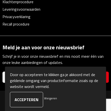
Klachtenprocedure
Linialen
Leveringsvoorwaarden
Magneten
Privacyverklaring
Recall procedure
Muismatten
Pennen etui's
Meld je aan voor onze nieuwsbrief
Pennenhouders
Schrijf je in voor onze nieuwsbrief en mis nooit meer één van
onze leuke aanbiedingen of updates.
Puntenslijpers
Door op accepteren te klikken ga je akkoord met de
Rekenmachines
geldende omgang van productinformatie zoals op de
website wordt vermeld.
Document- & Schrijfmappen
Weigeren
© Copyright Kranengeschenken 2026
Documentmappen