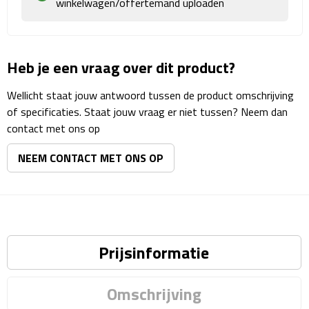
winkelwagen/offertemand uploaden
Matrozentassen
Reizen
Heb je een vraag over dit product?
Reisbekers
Wellicht staat jouw antwoord tussen de product omschrijving
Opbergtasjes
of specificaties. Staat jouw vraag er niet tussen? Neem dan
contact met ons op
Koffersloten
NEEM CONTACT MET ONS OP
Bagageweegschalen
Bagageriemen
Bagagelabels
Prijsinformatie
Reiskussens
Omschrijving