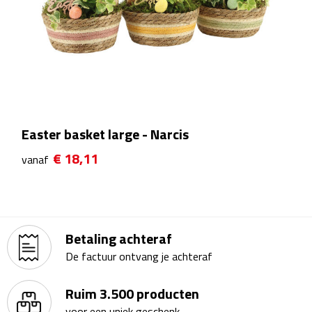
Theeglazen
Kopjes & Mokken
Kopjes
Mokken
Easter basket large - Narcis
€ 18,11
Schoteltjes
vanaf
Thermossets
Kantoor & Zakelijk
Betaling achteraf
De factuur ontvang je achteraf
Agenda's & Kalenders
Ruim 3.500 producten
Agenda's
voor een uniek geschenk