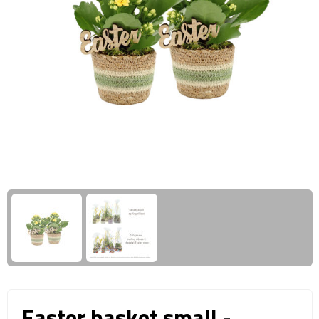
Giftcards
Business trolleys
Wellness Giftsets
Documententassen
Kledingtassen
Laptophoezen & -tassen
Tablettassen
Reistassen & Trolleys
Reistassen
Trolleys
Reistas trolleys
Easter basket small -