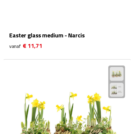
Waterflessen
Drinkglazen
Easter glass medium - Narcis
Glazen & karaffen
€ 11,71
vanaf
Dubbelwandige glazen
Bierglazen
Champagneglazen
Cocktailglazen
Wijnglazen
Koffieglazen