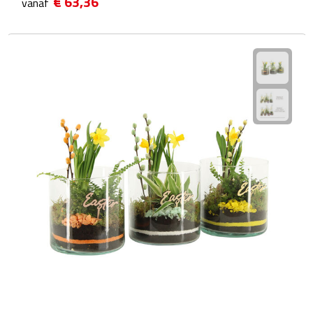
€ 63,36
vanaf
Fietspompen
Fietssloten
Fietsverlichting
Fiets reparatiesets
Zadelhoezen
Drinkwaren
Drinkbekers
Bekers
Bidons