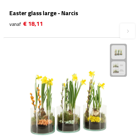
Plastic bekers
Easter glass large - Narcis
€ 18,11
vanaf
Reisbekers
Thermosbekers
Drinkflessen
Opvouwbare drinkfles
Drinkflessen met karabijnhaak
Sportflessen
Thermosflessen
Waterflesjes