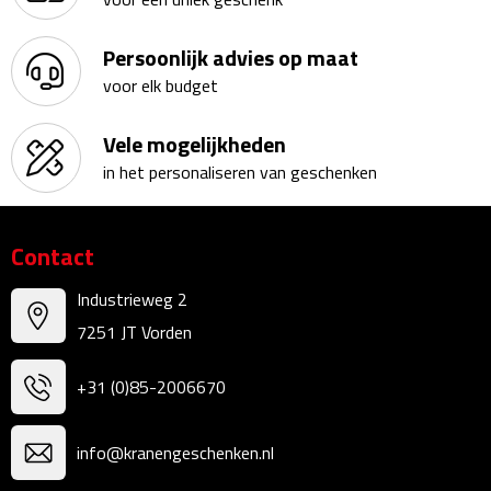
Kalenders
Persoonlijk advies op maat
Beurs & Evenementen
voor elk budget
Banners
Vele mogelijkheden
in het personaliseren van geschenken
Barmatten
Naambadges & naamkaarthouders
Contact
Stickers
Industrieweg 2
7251 JT Vorden
Visitekaartjes
+31 (0)85-2006670
Vlaggen
info@kranengeschenken.nl
Bureau Toebehoren