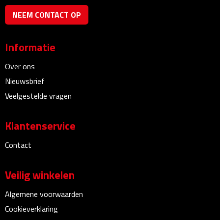
Bureauklokken
NEEM CONTACT OP
Bureaulampen
Informatie
Bureau onderleggers
Over ons
Nieuwsbrief
Bureau organizers
Veelgestelde vragen
Bureausets
Klantenservice
Bureau ventilatoren
Contact
Boekenleggers
Veilig winkelen
Briefopeners
Algemene voorwaarden
Gummen
Cookieverklaring