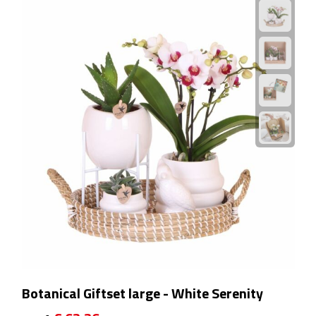
Rijbewijs- & kentekenhoezen
USB autoladers
Veiligheidshamers
Veiligheidssets
Zonneschermen
Fiets Accessoires
Fietsbellen
Fietstassen
Botanical Giftset large - White Serenity
Fiets telefoonhouders