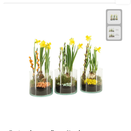
Waterflessen
Drinkglazen
Glazen & karaffen
Dubbelwandige glazen
Bierglazen
Champagneglazen
Cocktailglazen
Wijnglazen
Koffieglazen