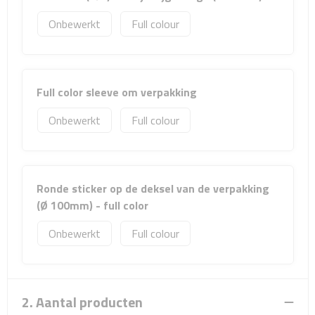
Sport- & Recreatietassen
Onbewerkt
Full colour
Sporttassen
Schoenentassen
Full color sleeve om verpakking
Fietstassen
Onbewerkt
Full colour
Koeltassen & koelboxen
Strandtassen
Ronde sticker op de deksel van de verpakking
(Ø 100mm) - full color
Picknick rugtassen
Onbewerkt
Full colour
Lunchtassen
Heuptassen
2. Aantal producten