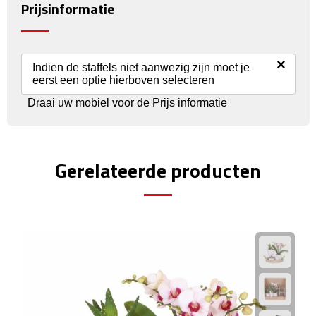
Prijsinformatie
Rijbewijs- & kentekenhoezen
×
USB autoladers
Indien de staffels niet aanwezig zijn moet je
eerst een optie hierboven selecteren
Veiligheidshamers
Draai uw mobiel voor de Prijs informatie
Veiligheidssets
Gerelateerde producten
Zonneschermen
Fiets Accessoires
Fietsbellen
Fietstassen
Fiets telefoonhouders