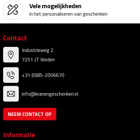
Vele mogelijkheden
Bureauklokken
in het personaliseren van geschenken
Bureaulampen
Contact
Bureau onderleggers
Industrieweg 2
Bureau organizers
7251 JT Vorden
Bureausets
+31 (0)85-2006670
Bureau ventilatoren
info@kranengeschenken.nl
Boekenleggers
NEEM CONTACT OP
Briefopeners
Gummen
Informatie