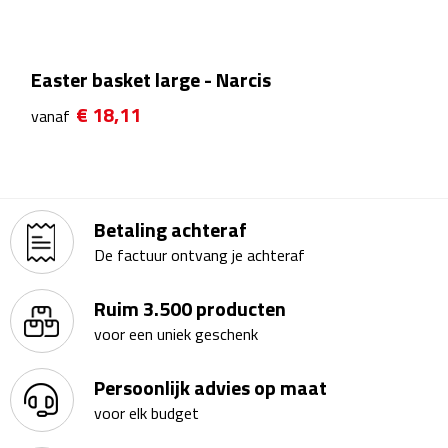
Kalenders
Beurs & Evenementen
Easter basket large - Narcis
€ 18,11
vanaf
Banners
Barmatten
Naambadges & naamkaarthouders
Betaling achteraf
De factuur ontvang je achteraf
Stickers
Ruim 3.500 producten
Visitekaartjes
voor een uniek geschenk
Vlaggen
Persoonlijk advies op maat
voor elk budget
Bureau Toebehoren