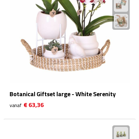
Fietspompen
Fietssloten
Fietsverlichting
Fiets reparatiesets
Zadelhoezen
Drinkwaren
Botanical Giftset large - White Serenity
€ 63,36
Drinkbekers
vanaf
Bekers
Bidons