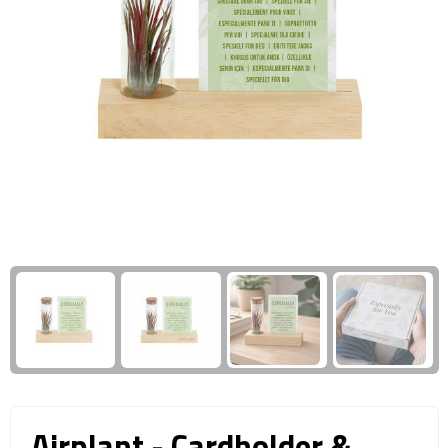
Giftcards
Business trolleys
Wellness Giftsets
Documententassen
Kledingtassen
Laptophoezen & -tassen
Tablettassen
Reistassen & Trolleys
Reistassen
Trolleys
Reistas trolleys
Airplant - Cardholder &