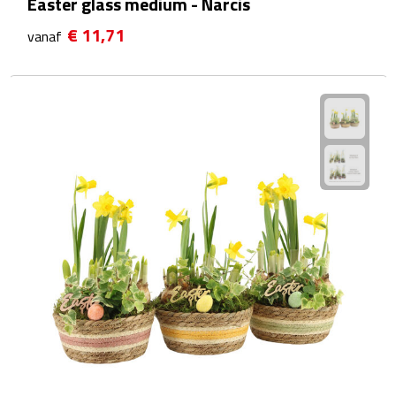
Easter glass medium - Narcis
Theeglazen
€ 11,71
vanaf
Kopjes & Mokken
Kopjes
Mokken
Schoteltjes
Thermossets
Kantoor & Zakelijk
Agenda's & Kalenders
Agenda's