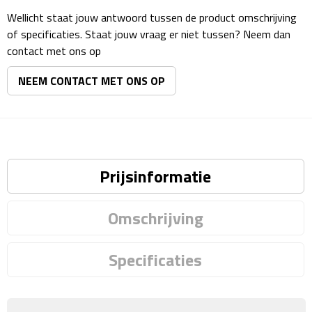
Reisstekkers
Wellicht staat jouw antwoord tussen de product omschrijving
of specificaties. Staat jouw vraag er niet tussen? Neem dan
Reissetjes
contact met ons op
Paspoorthouders
NEEM CONTACT MET ONS OP
Auto Accessoires
Auto luchtverfrissers
Prijsinformatie
Auto onderhoud
Auto organizers
Omschrijving
Auto telefoonhouders
Specificaties
IJskrabbers
Parkeerschijven