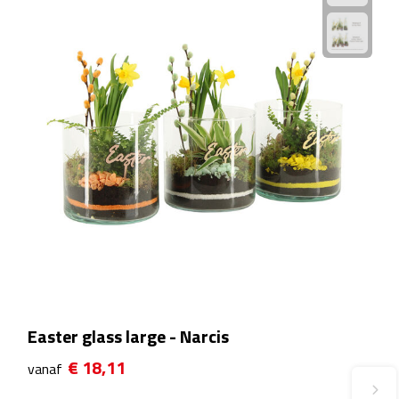
Plastic bekers
Reisbekers
Thermosbekers
Drinkflessen
Opvouwbare drinkfles
Drinkflessen met karabijnhaak
Sportflessen
Easter glass large - Narcis
Thermosflessen
€ 18,11
vanaf
Waterflesjes