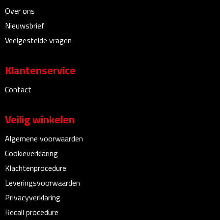
Linialen
Over ons
Nieuwsbrief
Magneten
Veelgestelde vragen
Muismatten
Klantenservice
Pennen etui's
Contact
Pennenhouders
Veilig winkelen
Puntenslijpers
Algemene voorwaarden
Rekenmachines
Cookieverklaring
Klachtenprocedure
Document- & Schrijfmappen
Leveringsvoorwaarden
Privacyverklaring
Documentmappen
Recall procedure