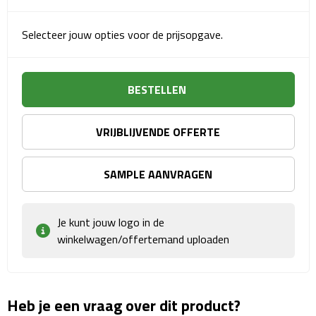
Matrozentassen
Selecteer jouw opties voor de prijsopgave.
Reizen
Reisbekers
BESTELLEN
Opbergtasjes
VRIJBLIJVENDE OFFERTE
Koffersloten
SAMPLE AANVRAGEN
Bagageweegschalen
Bagageriemen
Je kunt jouw logo in de
winkelwagen/offertemand uploaden
Bagagelabels
Reiskussens
Heb je een vraag over dit product?