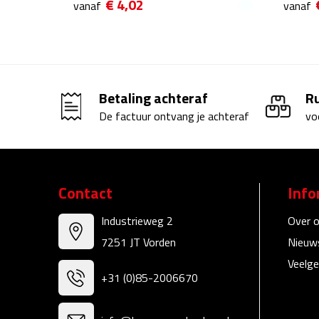
€ 4,02
vanaf
vanaf
Betaling achteraf
R
De factuur ontvang je achteraf
vo
Contact
Info
Industrieweg 2
Over 
7251 JT Vorden
Nieuw
Veelge
+31 (0)85-2006670