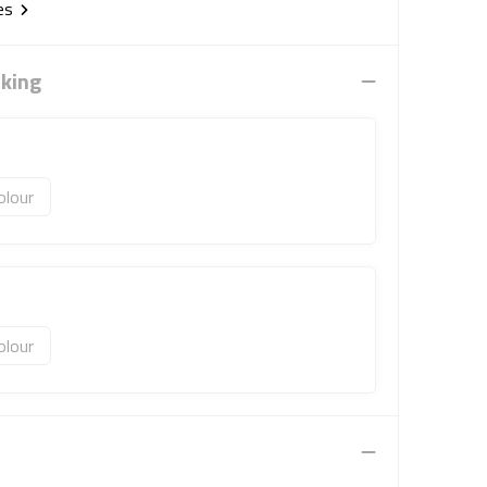
ies
rking
olour
olour