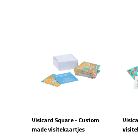
Visicard Square - Custom
Visic
made visitekaartjes
visit