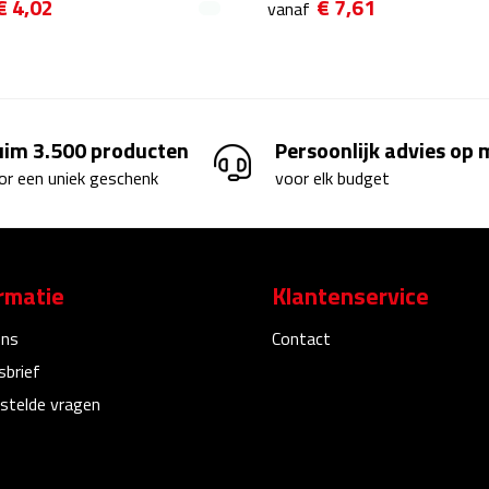
€ 4,02
€ 7,61
vanaf
uim 3.500 producten
Persoonlijk advies op
or een uniek geschenk
voor elk budget
rmatie
Klantenservice
ons
Contact
sbrief
stelde vragen