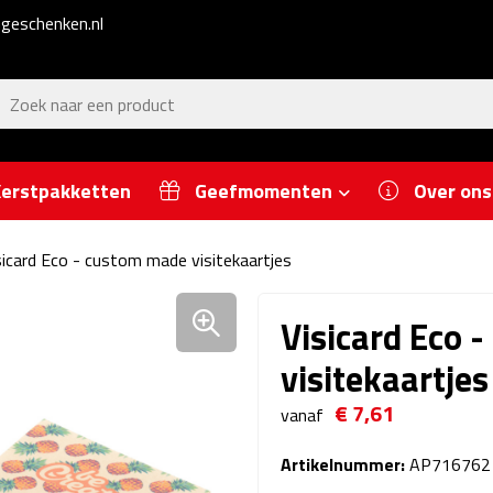
geschenken.nl
erstpakketten
Geefmomenten
Over ons
sicard Eco - custom made visitekaartjes
Visicard Eco 
visitekaartjes
€ 7,61
vanaf
Artikelnummer:
AP716762