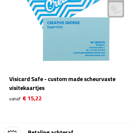
Theeglazen
Kopjes & Mokken
Kopjes
Mokken
Schoteltjes
Visicard Safe - custom made scheurvaste
Thermossets
visitekaartjes
Kantoor & Zakelijk
€ 15,22
vanaf
Agenda's & Kalenders
Agenda's
Betaling achteraf