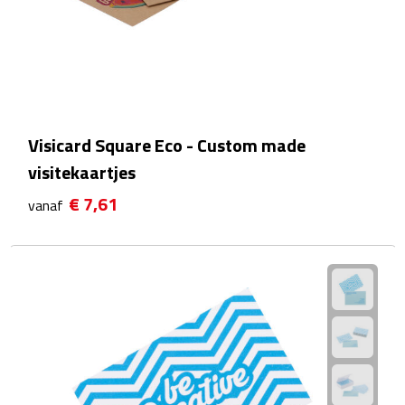
Waterflessen
Drinkglazen
Glazen & karaffen
Visicard Square Eco - Custom made
Dubbelwandige glazen
visitekaartjes
€ 7,61
vanaf
Bierglazen
Champagneglazen
Cocktailglazen
Wijnglazen
Koffieglazen