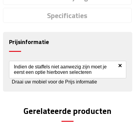
Reisstekkers
Specificaties
Reissetjes
Paspoorthouders
Prijsinformatie
Auto Accessoires
Auto luchtverfrissers
×
Indien de staffels niet aanwezig zijn moet je
eerst een optie hierboven selecteren
Auto onderhoud
Draai uw mobiel voor de Prijs informatie
Auto organizers
Auto telefoonhouders
Gerelateerde producten
IJskrabbers
Parkeerschijven