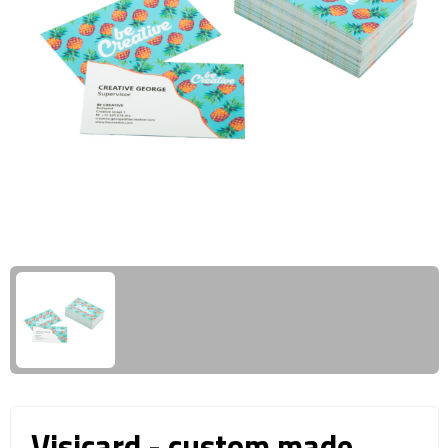
Giftcards
Business trolleys
Wellness Giftsets
Documententassen
Kledingtassen
Laptophoezen & -tassen
Tablettassen
Reistassen & Trolleys
Reistassen
Trolleys
Reistas trolleys
Visicard - custom made