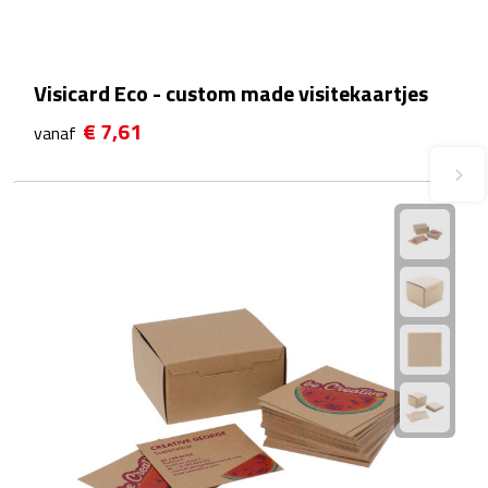
Plastic bekers
Visicard Eco - custom made visitekaartjes
Reisbekers
€ 7,61
vanaf
Thermosbekers
Drinkflessen
Opvouwbare drinkfles
Drinkflessen met karabijnhaak
Sportflessen
Thermosflessen
Waterflesjes