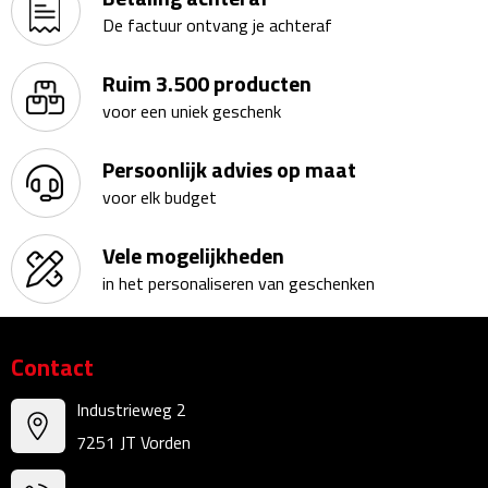
De factuur ontvang je achteraf
Kalenders
Ruim 3.500 producten
Beurs & Evenementen
voor een uniek geschenk
Banners
Persoonlijk advies op maat
Barmatten
voor elk budget
Naambadges & naamkaarthouders
Vele mogelijkheden
in het personaliseren van geschenken
Stickers
Visitekaartjes
Contact
Vlaggen
Industrieweg 2
7251 JT Vorden
Bureau Toebehoren