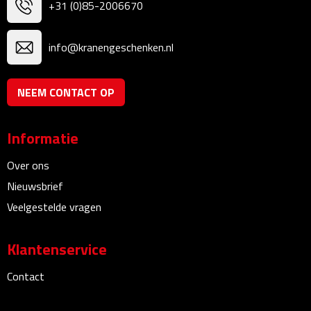
+31 (0)85-2006670
Bureauklokken
info@kranengeschenken.nl
Bureaulampen
Bureau onderleggers
NEEM CONTACT OP
Bureau organizers
Informatie
Bureausets
Over ons
Bureau ventilatoren
Nieuwsbrief
Veelgestelde vragen
Boekenleggers
Klantenservice
Briefopeners
Contact
Gummen