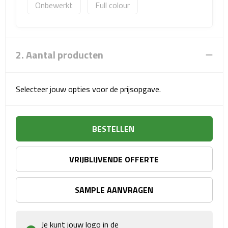
Onbewerkt
Full colour
Sport- & Recreatietassen
Sporttassen
2. Aantal producten
Schoenentassen
Fietstassen
Selecteer jouw opties voor de prijsopgave.
Koeltassen & koelboxen
BESTELLEN
Strandtassen
Picknick rugtassen
VRIJBLIJVENDE OFFERTE
Lunchtassen
SAMPLE AANVRAGEN
Heuptassen
Je kunt jouw logo in de