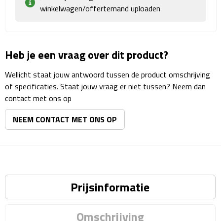
Matrozentassen
winkelwagen/offertemand uploaden
Reizen
Heb je een vraag over dit product?
Reisbekers
Wellicht staat jouw antwoord tussen de product omschrijving
Opbergtasjes
of specificaties. Staat jouw vraag er niet tussen? Neem dan
contact met ons op
Koffersloten
NEEM CONTACT MET ONS OP
Bagageweegschalen
Bagageriemen
Bagagelabels
Prijsinformatie
Reiskussens
Omschrijving