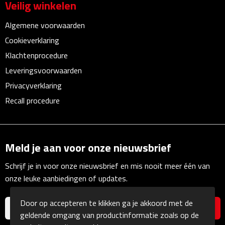
Veilig winkelen
Linialen
Algemene voorwaarden
Magneten
Cookieverklaring
Klachtenprocedure
Muismatten
Leveringsvoorwaarden
Pennen etui's
Privacyverklaring
Recall procedure
Pennenhouders
Puntenslijpers
Meld je aan voor onze nieuwsbrief
Rekenmachines
Schrijf je in voor onze nieuwsbrief en mis nooit meer één van
onze leuke aanbiedingen of updates.
Document- & Schrijfmappen
Door op accepteren te klikken ga je akkoord met de
Documentmappen
geldende omgang van productinformatie zoals op de