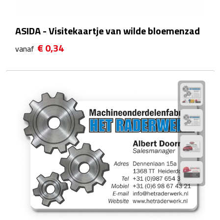
Reistassensets
ASIDA - Visitekaartje van wilde bloemenzad
Weekendtassen
€ 0,34
vanaf
Duffeltassen
Autotassen
Toilettassen
Rugzakken
Rugzakken
Laptop rugzakken
Promo rugzakjes