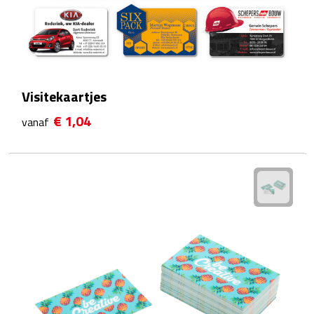
Sport- & Recreatietassen
Sporttassen
Schoenentassen
Visitekaartjes
Fietstassen
€ 1,04
vanaf
Koeltassen & koelboxen
Strandtassen
Picknick rugtassen
Lunchtassen
Heuptassen