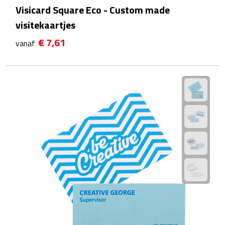
Visicard Square Eco - Custom made
Plastic bekers
visitekaartjes
€ 7,61
Reisbekers
vanaf
Thermosbekers
Drinkflessen
Opvouwbare drinkfles
Drinkflessen met karabijnhaak
Sportflessen
Thermosflessen
Waterflesjes