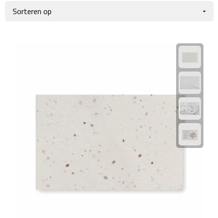
Giftcards
Business trolleys
Wellness Giftsets
Documententassen
Kledingtassen
Laptophoezen & -tassen
Tablettassen
Reistassen & Trolleys
Reistassen
Trolleys
Reistas trolleys