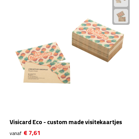
Rijbewijs- & kentekenhoezen
USB autoladers
Veiligheidshamers
Veiligheidssets
Zonneschermen
Fiets Accessoires
Fietsbellen
Visicard Eco - custom made visitekaartjes
Fietstassen
€ 7,61
vanaf
Fiets telefoonhouders