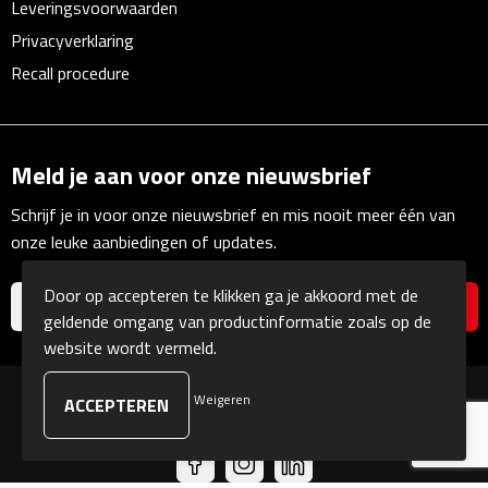
Leveringsvoorwaarden
Bureauklokken
Privacyverklaring
Recall procedure
Bureaulampen
Bureau onderleggers
Meld je aan voor onze nieuwsbrief
Bureau organizers
Schrijf je in voor onze nieuwsbrief en mis nooit meer één van
Bureausets
onze leuke aanbiedingen of updates.
Bureau ventilatoren
Door op accepteren te klikken ga je akkoord met de
geldende omgang van productinformatie zoals op de
Boekenleggers
website wordt vermeld.
Briefopeners
Weigeren
© Copyright Kranengeschenken 2026
Gummen