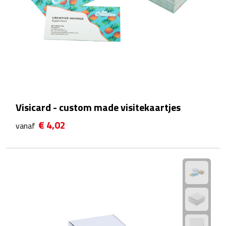
Matrozentassen
Reizen
Reisbekers
Opbergtasjes
Koffersloten
Visicard - custom made visitekaartjes
€ 4,02
vanaf
Bagageweegschalen
Bagageriemen
Bagagelabels
Reiskussens