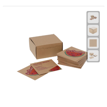
Fietspompen
Fietssloten
Fietsverlichting
Fiets reparatiesets
Zadelhoezen
Drinkwaren
Drinkbekers
Bekers
Bidons