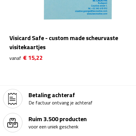
Waterflessen
Drinkglazen
Visicard Safe - custom made scheurvaste
Glazen & karaffen
visitekaartjes
Dubbelwandige glazen
€ 15,22
vanaf
Bierglazen
Champagneglazen
Betaling achteraf
Cocktailglazen
De factuur ontvang je achteraf
Wijnglazen
Ruim 3.500 producten
voor een uniek geschenk
Koffieglazen