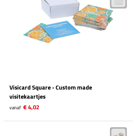
Reisstekkers
Reissetjes
Paspoorthouders
Auto Accessoires
Auto luchtverfrissers
Auto onderhoud
Visicard Square - Custom made
Auto organizers
visitekaartjes
Auto telefoonhouders
€ 4,02
vanaf
IJskrabbers
Parkeerschijven