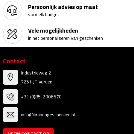
Persoonlijk advies op maat
Theeglazen
voor elk budget
Kopjes & Mokken
Vele mogelijkheden
Kopjes
in het personaliseren van geschenken
Mokken
Contact
Schoteltjes
Industrieweg 2
7251 JT Vorden
Thermossets
Kantoor & Zakelijk
+31 (0)85-2006670
Agenda's & Kalenders
info@kranengeschenken.nl
Agenda's