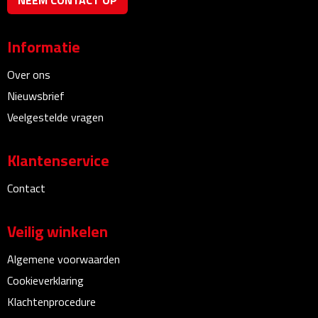
NEEM CONTACT OP
Kalenders
Informatie
Beurs & Evenementen
Over ons
Banners
Nieuwsbrief
Veelgestelde vragen
Barmatten
Klantenservice
Naambadges & naamkaarthouders
Contact
Stickers
Veilig winkelen
Visitekaartjes
Algemene voorwaarden
Vlaggen
Cookieverklaring
Bureau Toebehoren
Klachtenprocedure