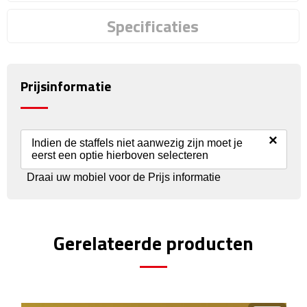
Reisstekkers
Specificaties
Reissetjes
Paspoorthouders
Prijsinformatie
Auto Accessoires
Auto luchtverfrissers
×
Indien de staffels niet aanwezig zijn moet je
eerst een optie hierboven selecteren
Auto onderhoud
Draai uw mobiel voor de Prijs informatie
Auto organizers
Gerelateerde producten
Auto telefoonhouders
IJskrabbers
Parkeerschijven