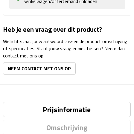
winkelwagen/offertemand uploaden
Matrozentassen
Reizen
Heb je een vraag over dit product?
Reisbekers
Wellicht staat jouw antwoord tussen de product omschrijving
Opbergtasjes
of specificaties. Staat jouw vraag er niet tussen? Neem dan
contact met ons op
Koffersloten
NEEM CONTACT MET ONS OP
Bagageweegschalen
Bagageriemen
Bagagelabels
Prijsinformatie
Reiskussens
Omschrijving