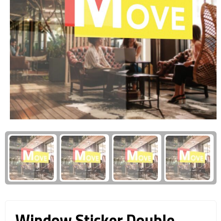
Giftcards
Business trolleys
Wellness Giftsets
Documententassen
Kledingtassen
Laptophoezen & -tassen
Tablettassen
Reistassen & Trolleys
Reistassen
Trolleys
Reistas trolleys
Window Sticker Double