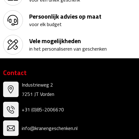
Kalenders
Persoonlijk advies op maat
Beurs & Evenementen
voor elk budget
Banners
Vele mogelijkheden
in het personaliseren van geschenken
Barmatten
Naambadges & naamkaarthouders
Contact
Stickers
Industrieweg 2
7251 JT Vorden
Visitekaartjes
+31 (0)85-2006670
Vlaggen
info@kranengeschenken.nl
Bureau Toebehoren