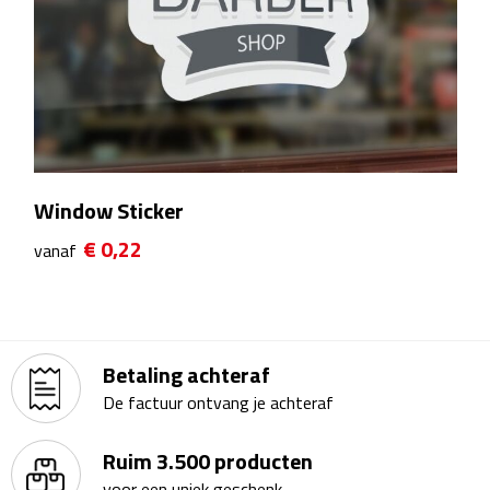
Theeglazen
Kopjes & Mokken
Kopjes
Mokken
Window Sticker
€ 0,22
Schoteltjes
vanaf
Thermossets
Kantoor & Zakelijk
Betaling achteraf
De factuur ontvang je achteraf
Agenda's & Kalenders
Ruim 3.500 producten
Agenda's
voor een uniek geschenk