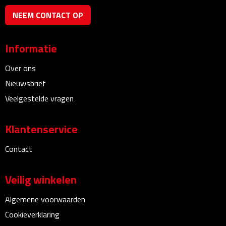
Bureauklokken
NEEM CONTACT OP
Bureaulampen
Informatie
Bureau onderleggers
Over ons
Nieuwsbrief
Bureau organizers
Veelgestelde vragen
Bureausets
Klantenservice
Bureau ventilatoren
Contact
Boekenleggers
Veilig winkelen
Briefopeners
Algemene voorwaarden
Gummen
Cookieverklaring