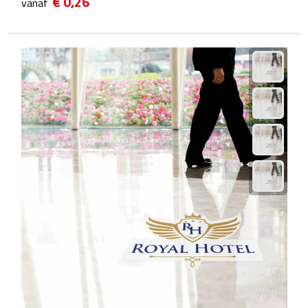
€ 0,26
vanaf
Fietspompen
Fietssloten
Fietsverlichting
Fiets reparatiesets
Zadelhoezen
Drinkwaren
Drinkbekers
Bekers
Bidons