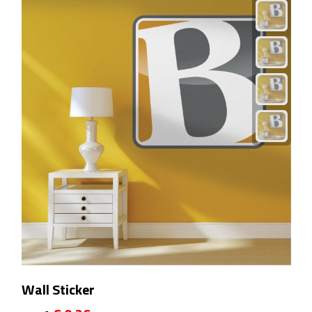
Rijbewijs- & kentekenhoezen
USB autoladers
Veiligheidshamers
Veiligheidssets
Zonneschermen
Fiets Accessoires
Fietsbellen
Fietstassen
Wall Sticker
Fiets telefoonhouders