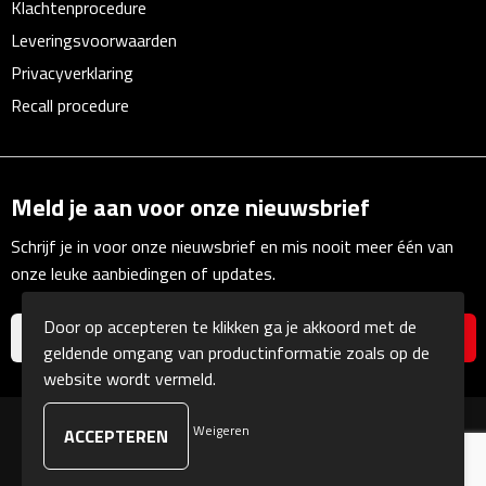
Klachtenprocedure
Linialen
Leveringsvoorwaarden
Magneten
Privacyverklaring
Recall procedure
Muismatten
Pennen etui's
Meld je aan voor onze nieuwsbrief
Pennenhouders
Schrijf je in voor onze nieuwsbrief en mis nooit meer één van
onze leuke aanbiedingen of updates.
Puntenslijpers
Door op accepteren te klikken ga je akkoord met de
Rekenmachines
geldende omgang van productinformatie zoals op de
website wordt vermeld.
Document- & Schrijfmappen
Weigeren
© Copyright Kranengeschenken 2026
Documentmappen