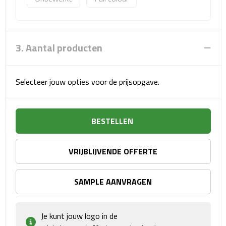
Sport- & Recreatietassen
Sporttassen
3. Aantal producten
Schoenentassen
Fietstassen
Selecteer jouw opties voor de prijsopgave.
Koeltassen & koelboxen
BESTELLEN
Strandtassen
VRIJBLIJVENDE OFFERTE
Picknick rugtassen
Lunchtassen
SAMPLE AANVRAGEN
Heuptassen
Je kunt jouw logo in de