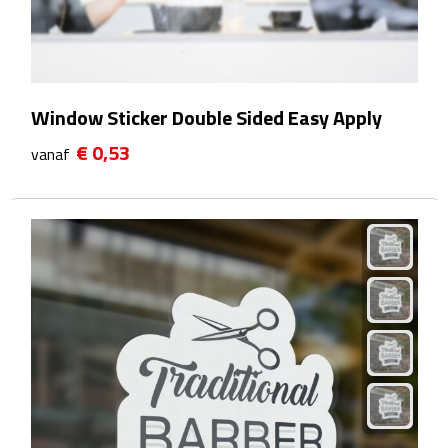
Waterflessen
Drinkglazen
Window Sticker Double Sided Easy Apply
Glazen & karaffen
€ 0,53
vanaf
Dubbelwandige glazen
Bierglazen
Champagneglazen
Cocktailglazen
Wijnglazen
Koffieglazen