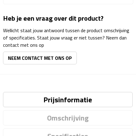
Matrozentassen
Heb je een vraag over dit product?
Reizen
Wellicht staat jouw antwoord tussen de product omschrijving
Reisbekers
of specificaties. Staat jouw vraag er niet tussen? Neem dan
contact met ons op
Opbergtasjes
NEEM CONTACT MET ONS OP
Koffersloten
Bagageweegschalen
Bagageriemen
Prijsinformatie
Bagagelabels
Omschrijving
Reiskussens