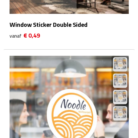
Waterflessen
Window Sticker Double Sided
Drinkglazen
€ 0,49
vanaf
Glazen & karaffen
Dubbelwandige glazen
Bierglazen
Champagneglazen
Cocktailglazen
Wijnglazen
Koffieglazen