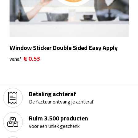
Theeglazen
Kopjes & Mokken
Kopjes
Window Sticker Double Sided Easy Apply
Mokken
€ 0,53
vanaf
Schoteltjes
Thermossets
Betaling achteraf
Kantoor & Zakelijk
De factuur ontvang je achteraf
Agenda's & Kalenders
Ruim 3.500 producten
voor een uniek geschenk
Agenda's