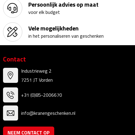
Persoonlijk advies op maat
Kalenders
voor elk budget
Beurs & Evenementen
Vele mogelijkheden
in het personaliseren van geschenken
Banners
Barmatten
Contact
Naambadges & naamkaarthouders
Industrieweg 2
7251 JT Vorden
Stickers
+31 (0)85-2006670
Visitekaartjes
Vlaggen
info@kranengeschenken.nl
Bureau Toebehoren
NEEM CONTACT OP