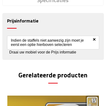
Specificaties
Reisstekkers
Reissetjes
Prijsinformatie
Paspoorthouders
Auto Accessoires
×
Indien de staffels niet aanwezig zijn moet je
eerst een optie hierboven selecteren
Auto luchtverfrissers
Draai uw mobiel voor de Prijs informatie
Auto onderhoud
Auto organizers
Gerelateerde producten
Auto telefoonhouders
IJskrabbers
Parkeerschijven