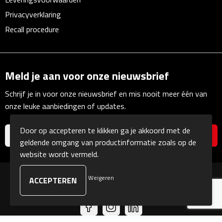
Linialen
Privacyverklaring
Recall procedure
Magneten
Muismatten
Meld je aan voor onze nieuwsbrief
Pennen etui's
Schrijf je in voor onze nieuwsbrief en mis nooit meer één van
Pennenhouders
onze leuke aanbiedingen of updates.
Puntenslijpers
Door op accepteren te klikken ga je akkoord met de
geldende omgang van productinformatie zoals op de
Rekenmachines
website wordt vermeld.
Document- & Schrijfmappen
Weigeren
© Copyright Kranengeschenken 2026
Documentmappen