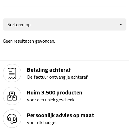
Giftcards
Business trolleys
Wellness Giftsets
Documententassen
Kledingtassen
Geen resultaten gevonden.
Laptophoezen & -tassen
Tablettassen
Betaling achteraf
Reistassen & Trolleys
De factuur ontvang je achteraf
Reistassen
Ruim 3.500 producten
voor een uniek geschenk
Trolleys
Persoonlijk advies op maat
Reistas trolleys
voor elk budget