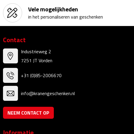
Reistassensets
Vele mogelijkheden
in het personaliseren van geschenken
Weekendtassen
Duffeltassen
Contact
Autotassen
Industrieweg 2
7251 JT Vorden
Toilettassen
+31 (0)85-2006670
Rugzakken
Rugzakken
info@kranengeschenken.nl
Laptop rugzakken
NEEM CONTACT OP
Promo rugzakjes
Informatie