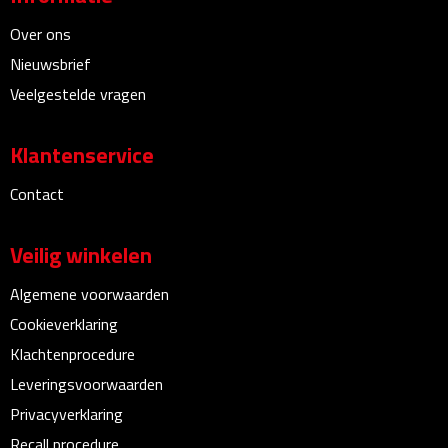
Sport- & Recreatietassen
Over ons
Sporttassen
Nieuwsbrief
Veelgestelde vragen
Schoenentassen
Klantenservice
Fietstassen
Contact
Koeltassen & koelboxen
Veilig winkelen
Strandtassen
Algemene voorwaarden
Picknick rugtassen
Cookieverklaring
Klachtenprocedure
Lunchtassen
Leveringsvoorwaarden
Heuptassen
Privacyverklaring
Recall procedure