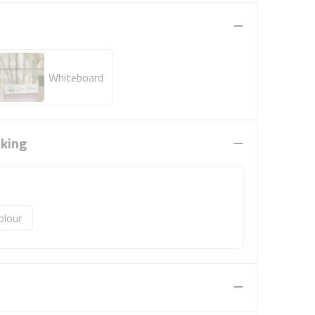
Whiteboard
rking
olour