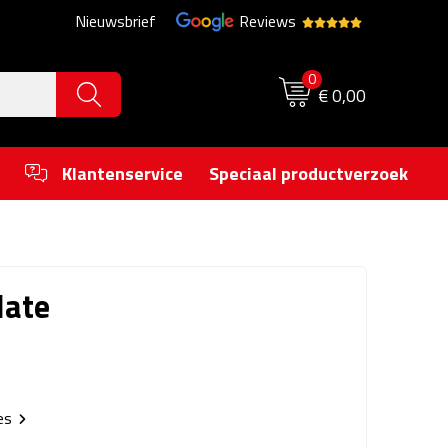
Nieuwsbrief
Reviews
0
€ 0,00
Klantenservice
Speciaal productverzoek
late
ies