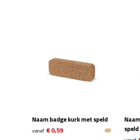
Naam badge kurk met speld
Naam
speld
€ 0,59
vanaf