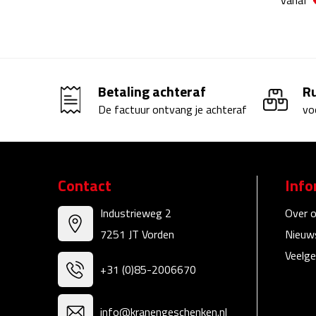
vanaf
Betaling achteraf
R
De factuur ontvang je achteraf
vo
Contact
Info
Industrieweg 2
Over 
7251 JT Vorden
Nieuw
Veelge
+31 (0)85-2006670
info@kranengeschenken.nl