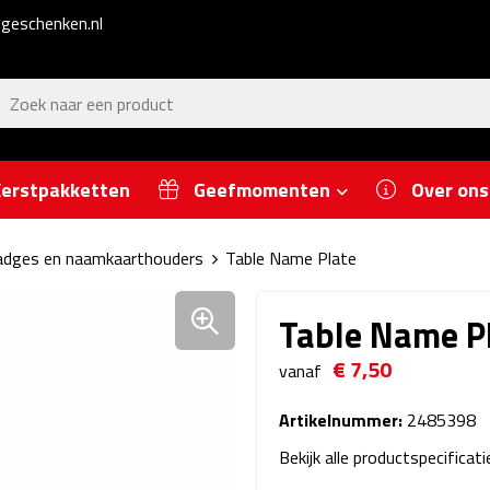
geschenken.nl
erstpakketten
Geefmomenten
Over ons
dges en naamkaarthouders
Table Name Plate
Table Name P
€ 7,50
vanaf
Artikelnummer:
2485398
Bekijk alle productspecificat