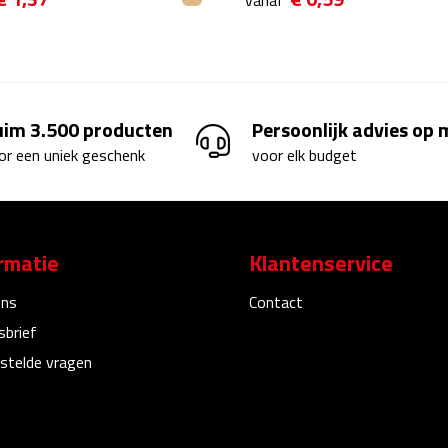
vanaf
uim 3.500 producten
Persoonlijk advies op
or een uniek geschenk
voor elk budget
rmatie
Klantenservice
ons
Contact
sbrief
stelde vragen