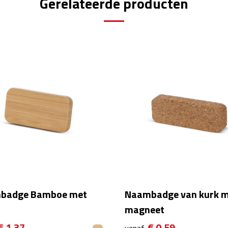
Gerelateerde producten
badge Bamboe met
Naambadge van kurk 
magneet
€ 1,37
€ 0,59