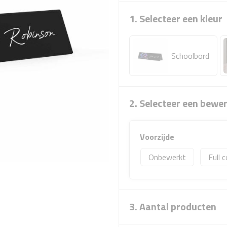
1. Selecteer een kleur
Schoolbord
2. Selecteer een bewe
Voorzijde
Onbewerkt
Full c
3. Aantal producten