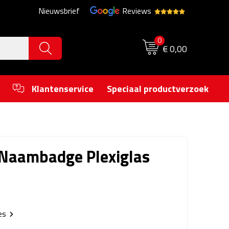
Nieuwsbrief
Reviews
0
€ 0,00
Klantenservice
Speciaal productverzoek
Naambadge Plexiglas
ies