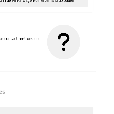
go in de winkelwagen/offertemand uploaden
dan contact met ons op
es