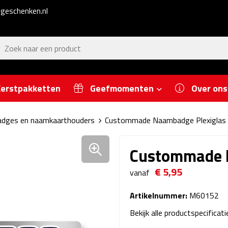
geschenken.nl
erstpakketten
Geefmomenten
Over ons
dges en naamkaarthouders
Custommade Naambadge Plexiglas
Custommade 
€ 5,95
vanaf
Artikelnummer:
M60152
Bekijk alle productspecificat