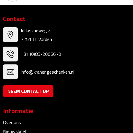
Kalenders
Contact
Beurs & Evenementen
Industrieweg 2
Banners
7251 JT Vorden
Barmatten
+31 (0)85-2006670
Naambadges & naamkaarthouders
info@kranengeschenken.nl
Stickers
NEEM CONTACT OP
Visitekaartjes
Informatie
Vlaggen
Over ons
Bureau Toebehoren
Nieuwsbrief