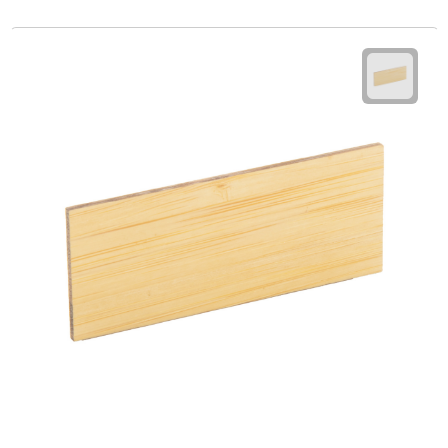
Waterflessen
Drinkglazen
Glazen & karaffen
Dubbelwandige glazen
Bierglazen
Champagneglazen
Cocktailglazen
Wijnglazen
Koffieglazen