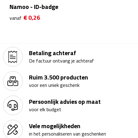
Namoo - ID-badge
Theeglazen
€ 0,26
vanaf
Kopjes & Mokken
Kopjes
Betaling achteraf
Mokken
De factuur ontvang je achteraf
Schoteltjes
Ruim 3.500 producten
Thermossets
voor een uniek geschenk
Kantoor & Zakelijk
Persoonlijk advies op maat
voor elk budget
Agenda's & Kalenders
Vele mogelijkheden
Agenda's
in het personaliseren van geschenken