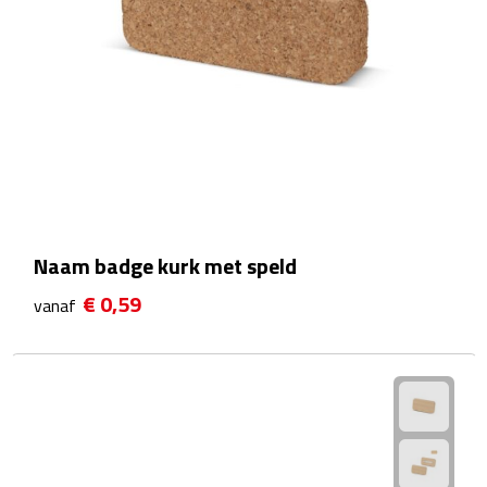
Rijbewijs- & kentekenhoezen
USB autoladers
Veiligheidshamers
Veiligheidssets
Zonneschermen
Naam badge kurk met speld
€ 0,59
vanaf
Fiets Accessoires
Fietsbellen
Fietstassen
Fiets telefoonhouders