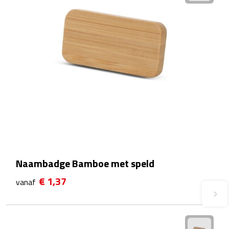
Fietspompen
Fietssloten
Fietsverlichting
Fiets reparatiesets
Zadelhoezen
Drinkwaren
Naambadge Bamboe met speld
Drinkbekers
€ 1,37
vanaf
Bekers
Bidons