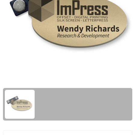
Giftcards
Business trolleys
Wellness Giftsets
Documententassen
Kledingtassen
Laptophoezen & -tassen
Tablettassen
Reistassen & Trolleys
Reistassen
Trolleys
Reistas trolleys