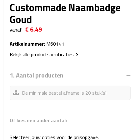
Custommade Naambadge
Reistassensets
Goud
Weekendtassen
€ 6,49
vanaf
Duffeltassen
Artikelnummer:
M60141
Autotassen
Bekijk alle productspecificaties
Toilettassen
1. Aantal producten
Rugzakken
De minimale bestel afname is 20 stuk(s)
Rugzakken
Laptop rugzakken
Of kies een ander aantal:
Promo rugzakjes
Selecteer jouw opties voor de prijsopgave.