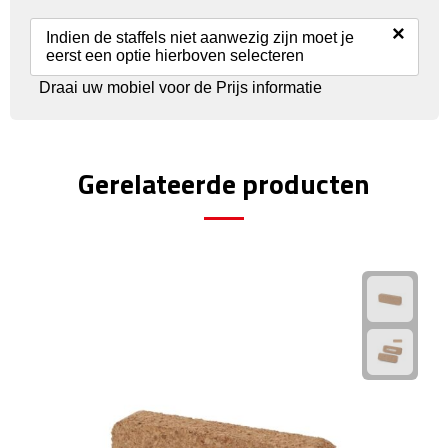
Reisstekkers
×
Indien de staffels niet aanwezig zijn moet je
Reissetjes
eerst een optie hierboven selecteren
Draai uw mobiel voor de Prijs informatie
Paspoorthouders
Auto Accessoires
Gerelateerde producten
Auto luchtverfrissers
Auto onderhoud
Auto organizers
Auto telefoonhouders
IJskrabbers
Parkeerschijven