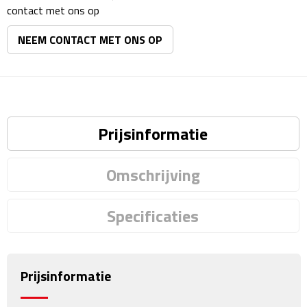
Matrozentassen
contact met ons op
Reizen
NEEM CONTACT MET ONS OP
Reisbekers
Opbergtasjes
Prijsinformatie
Koffersloten
Omschrijving
Bagageweegschalen
Bagageriemen
Specificaties
Bagagelabels
Prijsinformatie
Reiskussens