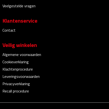
Bureauklokken
Veelgestelde vragen
Bureaulampen
Klantenservice
Bureau onderleggers
Contact
Bureau organizers
Veilig winkelen
Bureausets
Algemene voorwaarden
Cookieverklaring
Bureau ventilatoren
Klachtenprocedure
Leveringsvoorwaarden
Boekenleggers
Privacyverklaring
Briefopeners
Recall procedure
Gummen