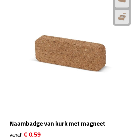
Plastic bekers
Reisbekers
Thermosbekers
Drinkflessen
Opvouwbare drinkfles
Drinkflessen met karabijnhaak
Sportflessen
Thermosflessen
Naambadge van kurk met magneet
€ 0,59
Waterflesjes
vanaf