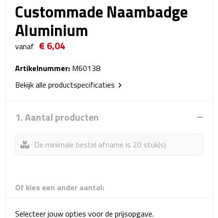
Custommade Naambadge
Reistassensets
Aluminium
Weekendtassen
€ 6,04
vanaf
Duffeltassen
Artikelnummer:
M60138
Autotassen
Bekijk alle productspecificaties
Toilettassen
1. Aantal producten
Rugzakken
De minimale bestel afname is 20 stuk(s)
Rugzakken
Laptop rugzakken
Of kies een ander aantal:
Promo rugzakjes
Selecteer jouw opties voor de prijsopgave.