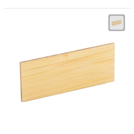
Waterflessen
Drinkglazen
Glazen & karaffen
Dubbelwandige glazen
Bierglazen
Champagneglazen
Cocktailglazen
Wijnglazen
Koffieglazen