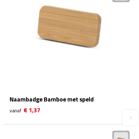
Fietspompen
Fietssloten
Fietsverlichting
Fiets reparatiesets
Zadelhoezen
Drinkwaren
Naambadge Bamboe met speld
Drinkbekers
€ 1,37
vanaf
Bekers
Bidons