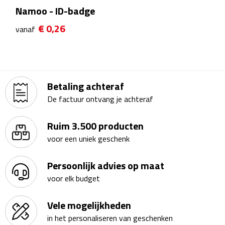
Namoo - ID-badge
Theeglazen
€ 0,26
vanaf
Kopjes & Mokken
Kopjes
Betaling achteraf
Mokken
De factuur ontvang je achteraf
Schoteltjes
Ruim 3.500 producten
Thermossets
voor een uniek geschenk
Kantoor & Zakelijk
Persoonlijk advies op maat
voor elk budget
Agenda's & Kalenders
Vele mogelijkheden
Agenda's
in het personaliseren van geschenken