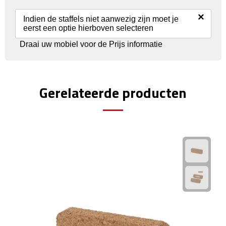
Reisstekkers
×
Indien de staffels niet aanwezig zijn moet je
Reissetjes
eerst een optie hierboven selecteren
Draai uw mobiel voor de Prijs informatie
Paspoorthouders
Auto Accessoires
Gerelateerde producten
Auto luchtverfrissers
Auto onderhoud
Auto organizers
Auto telefoonhouders
IJskrabbers
Parkeerschijven