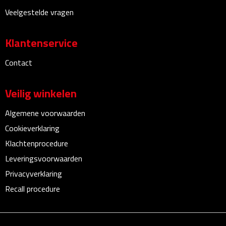
Bureauklokken
Veelgestelde vragen
Bureaulampen
Klantenservice
Bureau onderleggers
Contact
Bureau organizers
Veilig winkelen
Bureausets
Algemene voorwaarden
Cookieverklaring
Bureau ventilatoren
Klachtenprocedure
Leveringsvoorwaarden
Boekenleggers
Privacyverklaring
Briefopeners
Recall procedure
Gummen