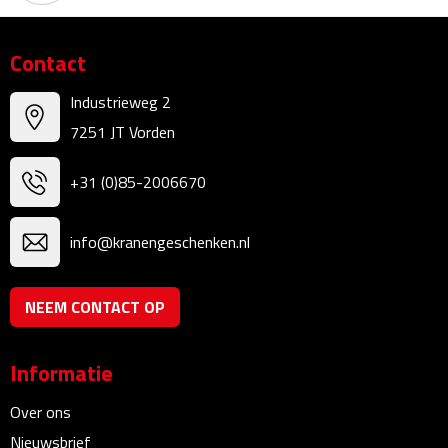
Kalenders
Contact
Beurs & Evenementen
Industrieweg 2
Banners
7251 JT Vorden
Barmatten
+31 (0)85-2006670
Naambadges & naamkaarthouders
info@kranengeschenken.nl
Stickers
NEEM CONTACT OP
Visitekaartjes
Informatie
Vlaggen
Over ons
Bureau Toebehoren
Nieuwsbrief