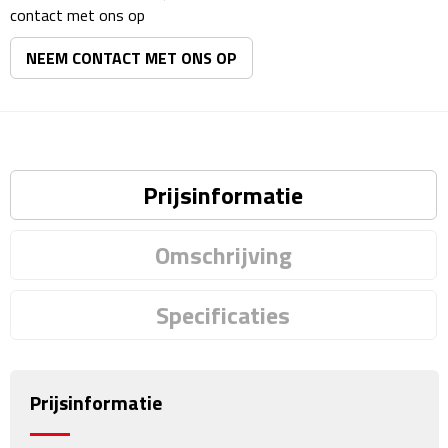
Matrozentassen
contact met ons op
Reizen
NEEM CONTACT MET ONS OP
Reisbekers
Opbergtasjes
Prijsinformatie
Koffersloten
Omschrijving
Bagageweegschalen
Bagageriemen
Specificaties
Bagagelabels
Prijsinformatie
Reiskussens