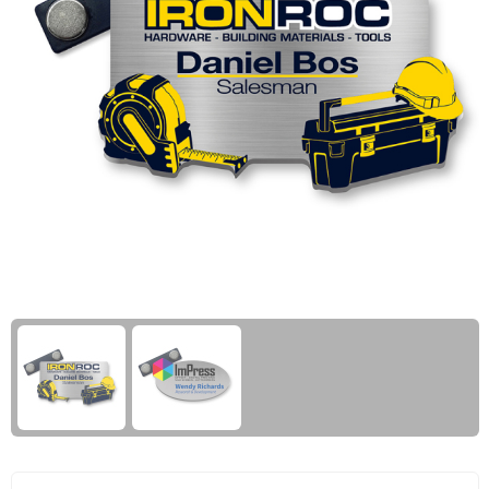
Giftcards
Business trolleys
Wellness Giftsets
Documententassen
Kledingtassen
Laptophoezen & -tassen
Tablettassen
Reistassen & Trolleys
Reistassen
Trolleys
Reistas trolleys