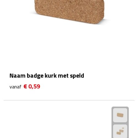
Rijbewijs- & kentekenhoezen
USB autoladers
Veiligheidshamers
Veiligheidssets
Zonneschermen
Naam badge kurk met speld
€ 0,59
vanaf
Fiets Accessoires
Fietsbellen
Fietstassen
Fiets telefoonhouders