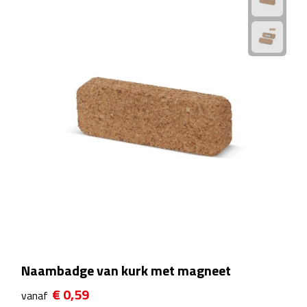
Plastic bekers
Reisbekers
Thermosbekers
Drinkflessen
Opvouwbare drinkfles
Drinkflessen met karabijnhaak
Sportflessen
Thermosflessen
Naambadge van kurk met magneet
€ 0,59
Waterflesjes
vanaf