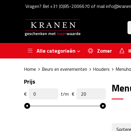
Vragen? Bel +31 (0)85-2006670 of mail info@kranen
Alle categorieën
Zomer
K
Home
Beurs en evenementen
Houders
Menuho
Prijs
Men
€
t/m
€