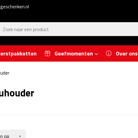
geschenken.nl
erstpakketten
Geefmomenten
Over ons
uder
uhouder