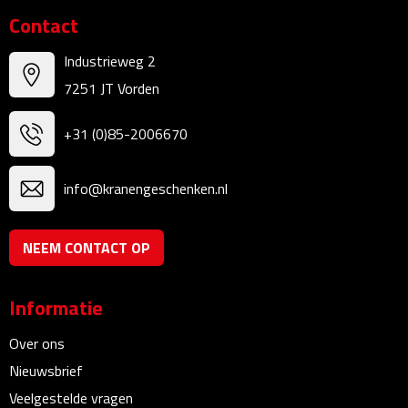
Contact
Strandlakens
Industrieweg 2
Strandtassen
7251 JT Vorden
Strandstoelen
+31 (0)85-2006670
Strandspellen
info@kranengeschenken.nl
Strandmatten
NEEM CONTACT OP
Strandtenten
Vliegers
Informatie
Vrije Tijd
Over ons
Nieuwsbrief
BBQ
Veelgestelde vragen