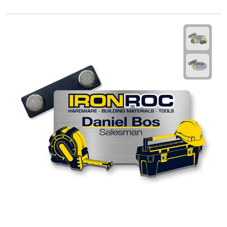
Multifunctionele documentmappen
Schrijfmappen
Multifunctionele schrijfmappen
Klemborden
Notitieboeken en Schriften
Memo's
Memoboekjes
Memo sets
Unieke memo's