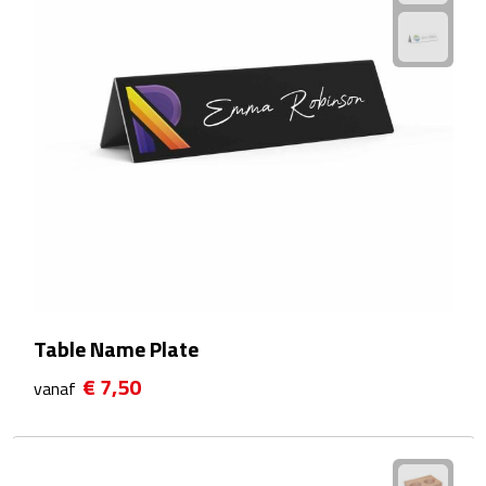
Camping hulpmiddelen
Campinglampen
Campingstoeltjes
Slaapzakken
Picknick
Picknickmanden
Table Name Plate
Picknickkleden
€ 7,50
vanaf
Picknick rugtassen
Thermoskannen