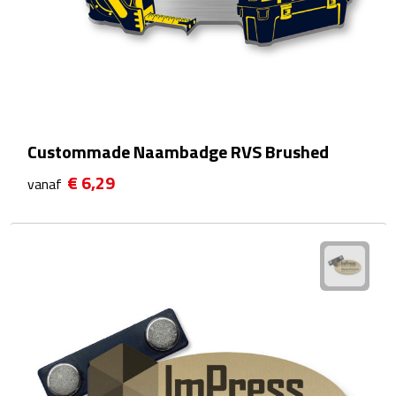
Telefoonaccessoires
Telefoonstandaards
Telefoonhoezen
Lanyards
Custommade Naambadge RVS Brushed
Selfie sticks
€ 6,29
vanaf
Smartwatches
Sporthorloges
Opladers
Draadloze opladers
Zonne energie opladers