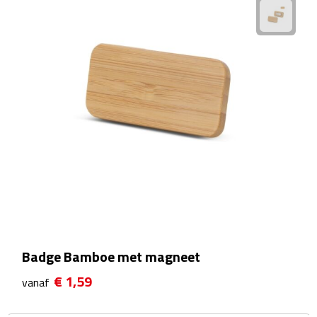
Rijbewijs- & kentekenhoezen
USB autoladers
Veiligheidshamers
Veiligheidssets
Zonneschermen
Fiets Accessoires
Fietsbellen
Badge Bamboe met magneet
Fietstassen
€ 1,59
vanaf
Fiets telefoonhouders