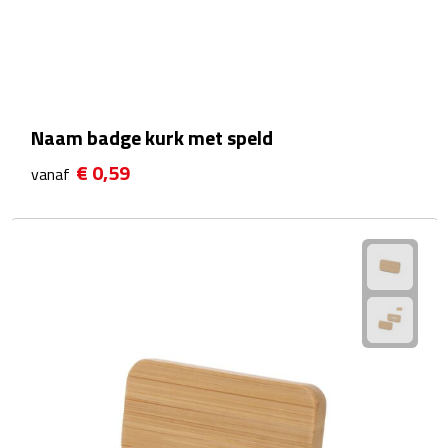
Sport- & Recreatietassen
Sporttassen
Schoenentassen
Naam badge kurk met speld
Fietstassen
€ 0,59
vanaf
Koeltassen & koelboxen
Strandtassen
Picknick rugtassen
Lunchtassen
Heuptassen