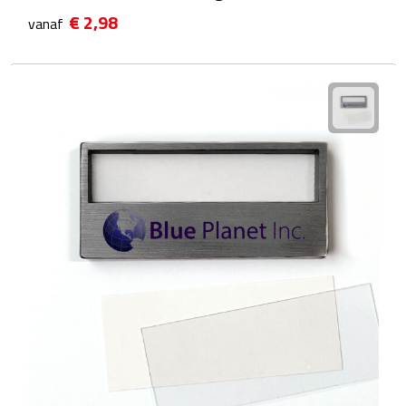
€ 2,98
vanaf
Plastic bekers
Reisbekers
Thermosbekers
Drinkflessen
Opvouwbare drinkfles
Drinkflessen met karabijnhaak
Sportflessen
Thermosflessen
Waterflesjes