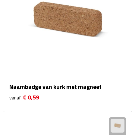
Reisstekkers
Reissetjes
Paspoorthouders
Auto Accessoires
Auto luchtverfrissers
Auto onderhoud
Naambadge van kurk met magneet
Auto organizers
€ 0,59
vanaf
Auto telefoonhouders
IJskrabbers
Parkeerschijven