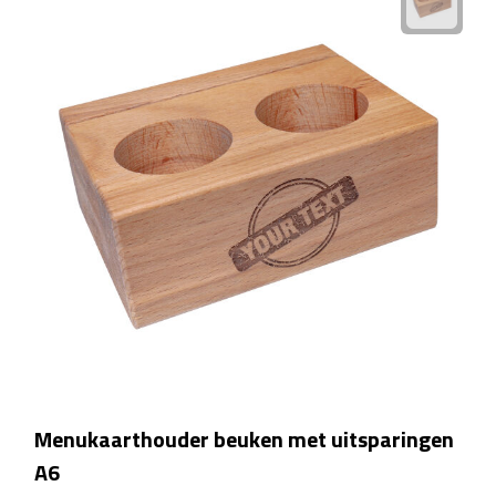
Voedselcontainers
Sport
Bidons
Fitness
Proteïne shakers
Sportmaterialen
Sportarmbanden
Sporthanddoeken
Menukaarthouder beuken met uitsparingen
A6
Sporthorloges