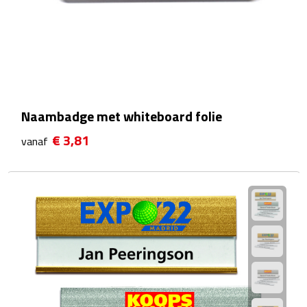
Theeglazen
Kopjes & Mokken
Kopjes
Naambadge met whiteboard folie
Mokken
€ 3,81
vanaf
Schoteltjes
Thermossets
Kantoor & Zakelijk
Agenda's & Kalenders
Agenda's