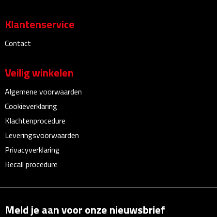
After Sun crèmes
Klantenservice
Badminton
Contact
Handwaaiers
Veilig winkelen
Hangmatten
Algemene voorwaarden
Cookieverklaring
Heupflessen
Klachtenprocedure
Verrekijkers
Leveringsvoorwaarden
Privacyverklaring
Zonnebrand
Recall procedure
Zonnebrillen
Persoonlijke verzorging
Meld je aan voor onze nieuwsbrief