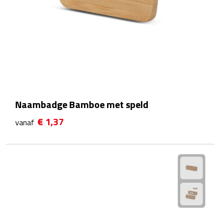
Matrozentassen
Reizen
Reisbekers
Opbergtasjes
Koffersloten
Naambadge Bamboe met speld
€ 1,37
vanaf
Bagageweegschalen
Bagageriemen
Bagagelabels
Reiskussens