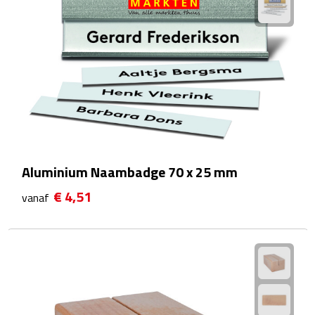
Kalenders
Beurs & Evenementen
Banners
Barmatten
Naambadges & naamkaarthouders
Aluminium Naambadge 70 x 25 mm
Stickers
€ 4,51
vanaf
Visitekaartjes
Vlaggen
Bureau Toebehoren