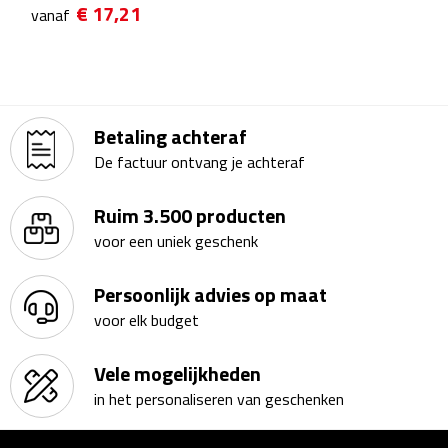
€ 17,21
vanaf
Scorekaarten
Springtouwen
Medailles
Betaling achteraf
De factuur ontvang je achteraf
Trofeeën
Ruim 3.500 producten
Strand
voor een uniek geschenk
Handwaaiers
Persoonlijk advies op maat
voor elk budget
Opblaasbare strandartikelen
Vele mogelijkheden
Parasols
in het personaliseren van geschenken
Strandballen