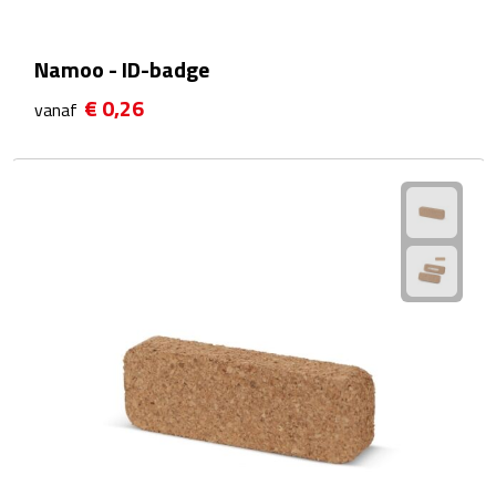
Reistassensets
Namoo - ID-badge
Weekendtassen
€ 0,26
vanaf
Duffeltassen
Autotassen
Toilettassen
Rugzakken
Rugzakken
Laptop rugzakken
Promo rugzakjes