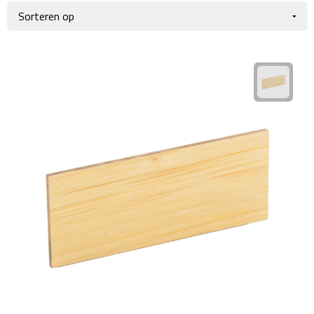
Giftcards
Business trolleys
Wellness Giftsets
Documententassen
Kledingtassen
Laptophoezen & -tassen
Tablettassen
Reistassen & Trolleys
Reistassen
Trolleys
Reistas trolleys