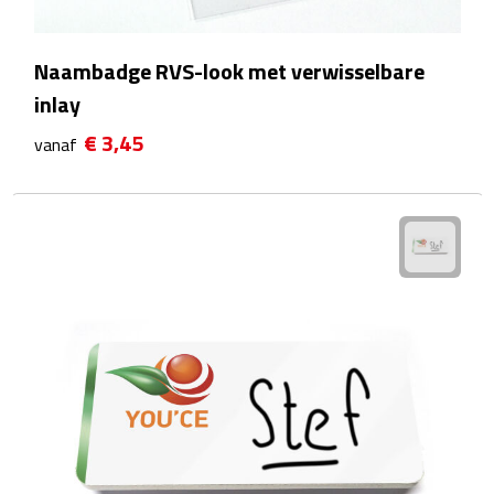
Waterflessen
Naambadge RVS-look met verwisselbare
Drinkglazen
inlay
€ 3,45
vanaf
Glazen & karaffen
Dubbelwandige glazen
Bierglazen
Champagneglazen
Cocktailglazen
Wijnglazen
Koffieglazen