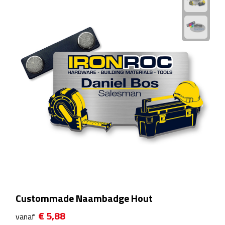
Linialen
Magneten
Muismatten
Pennen etui's
Pennenhouders
Puntenslijpers
Rekenmachines
Document- & Schrijfmappen
Custommade Naambadge Hout
Documentmappen
€ 5,88
vanaf