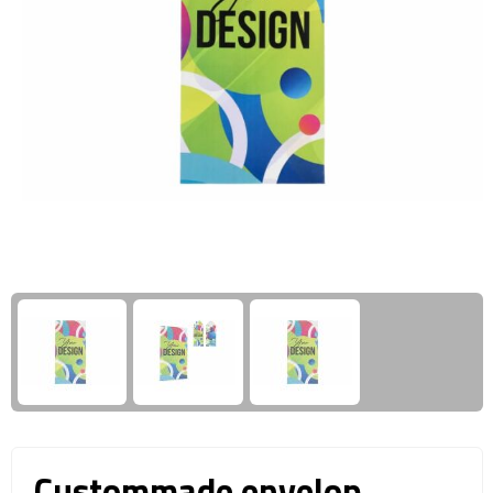
Giftcards
Business trolleys
Wellness Giftsets
Documententassen
Kledingtassen
Laptophoezen & -tassen
Tablettassen
Reistassen & Trolleys
Reistassen
Trolleys
Reistas trolleys
Custommade envelop