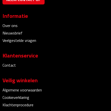
Kalenders
Informatie
Beurs & Evenementen
Over ons
Banners
Nieuwsbrief
Veelgestelde vragen
Barmatten
Klantenservice
Naambadges & naamkaarthouders
Contact
Stickers
Veilig winkelen
Visitekaartjes
Algemene voorwaarden
Vlaggen
Cookieverklaring
Bureau Toebehoren
Klachtenprocedure