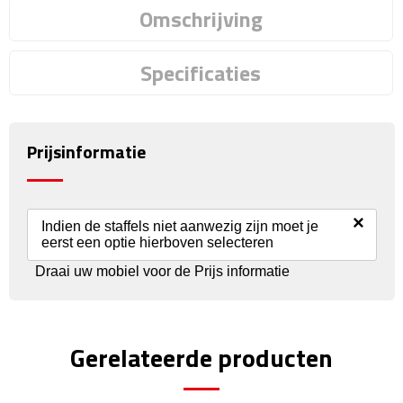
Reisstekkers
Omschrijving
Reissetjes
Specificaties
Paspoorthouders
Auto Accessoires
Prijsinformatie
Auto luchtverfrissers
Auto onderhoud
×
Indien de staffels niet aanwezig zijn moet je
eerst een optie hierboven selecteren
Auto organizers
Draai uw mobiel voor de Prijs informatie
Auto telefoonhouders
Gerelateerde producten
IJskrabbers
Parkeerschijven