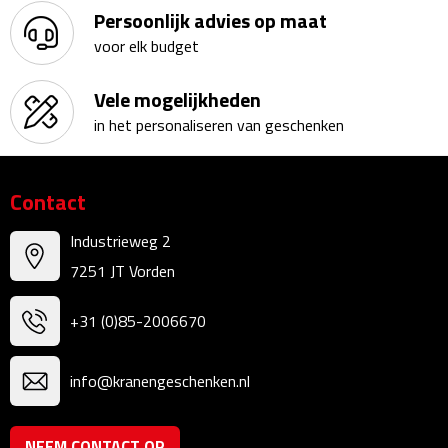
Persoonlijk advies op maat
Theeglazen
voor elk budget
Kopjes & Mokken
Vele mogelijkheden
in het personaliseren van geschenken
Kopjes
Mokken
Contact
Schoteltjes
Industrieweg 2
7251 JT Vorden
Thermossets
+31 (0)85-2006670
Kantoor & Zakelijk
Agenda's & Kalenders
info@kranengeschenken.nl
Agenda's
NEEM CONTACT OP