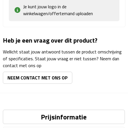
Matrozentassen
Je kunt jouw logo in de
winkelwagen/offertemand uploaden
Reizen
Reisbekers
Heb je een vraag over dit product?
Opbergtasjes
Wellicht staat jouw antwoord tussen de product omschrijving
Koffersloten
of specificaties. Staat jouw vraag er niet tussen? Neem dan
contact met ons op
Bagageweegschalen
NEEM CONTACT MET ONS OP
Bagageriemen
Bagagelabels
Reiskussens
Prijsinformatie