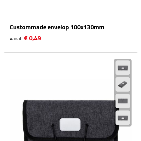
Plastic bekers
Custommade envelop 100x130mm
Reisbekers
€ 0,49
vanaf
Thermosbekers
Drinkflessen
Opvouwbare drinkfles
Drinkflessen met karabijnhaak
Sportflessen
Thermosflessen
Waterflesjes