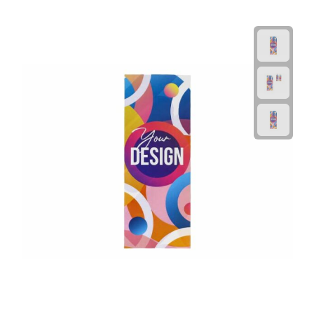
Rijbewijs- & kentekenhoezen
USB autoladers
Veiligheidshamers
Veiligheidssets
Zonneschermen
Fiets Accessoires
Fietsbellen
Fietstassen
Fiets telefoonhouders