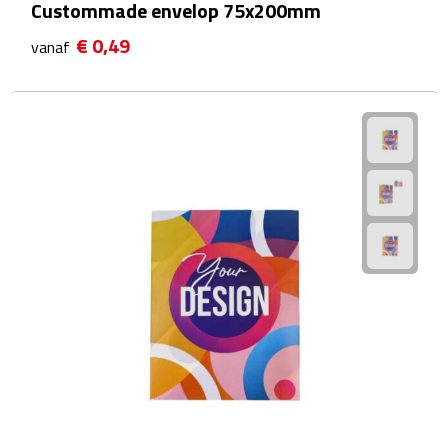
Custommade envelop 75x200mm
Fietspompen
€ 0,49
vanaf
Fietssloten
Fietsverlichting
Fiets reparatiesets
Zadelhoezen
Drinkwaren
Drinkbekers
Bekers
Bidons