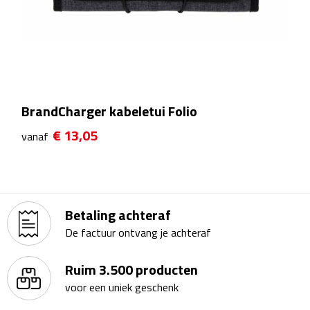
Waterflessen
Drinkglazen
Glazen & karaffen
BrandCharger kabeletui Folio
Dubbelwandige glazen
€ 13,05
vanaf
Bierglazen
Champagneglazen
Betaling achteraf
Cocktailglazen
De factuur ontvang je achteraf
Wijnglazen
Ruim 3.500 producten
voor een uniek geschenk
Koffieglazen