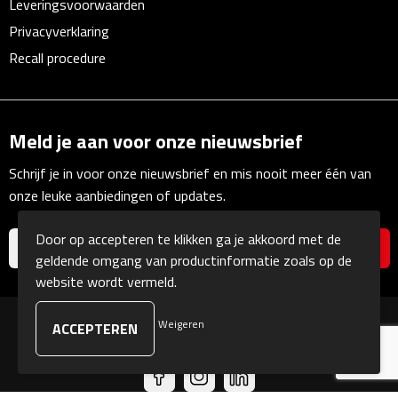
Leveringsvoorwaarden
Bureauklokken
Privacyverklaring
Recall procedure
Bureaulampen
Bureau onderleggers
Meld je aan voor onze nieuwsbrief
Bureau organizers
Schrijf je in voor onze nieuwsbrief en mis nooit meer één van
Bureausets
onze leuke aanbiedingen of updates.
Bureau ventilatoren
Door op accepteren te klikken ga je akkoord met de
geldende omgang van productinformatie zoals op de
Boekenleggers
website wordt vermeld.
Briefopeners
Weigeren
© Copyright Kranengeschenken 2026
Gummen