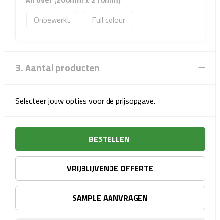
All over (200mm x 210mm)
Sport- & Recreatietassen
Onbewerkt
Full colour
Sporttassen
Schoenentassen
3. Aantal producten
Fietstassen
Selecteer jouw opties voor de prijsopgave.
Koeltassen & koelboxen
Strandtassen
BESTELLEN
Picknick rugtassen
VRIJBLIJVENDE OFFERTE
Lunchtassen
SAMPLE AANVRAGEN
Heuptassen