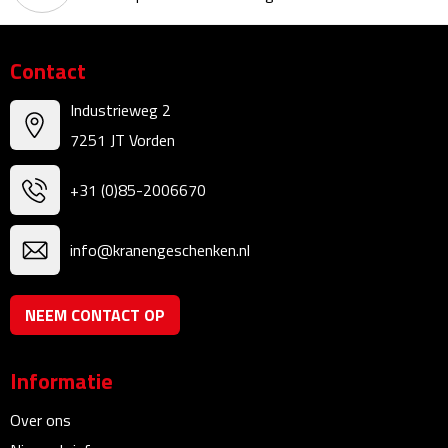
Reistassensets
Weekendtassen
Contact
Industrieweg 2
Duffeltassen
7251 JT Vorden
Autotassen
+31 (0)85-2006670
Toilettassen
info@kranengeschenken.nl
Rugzakken
Rugzakken
NEEM CONTACT OP
Laptop rugzakken
Informatie
Promo rugzakjes
Over ons