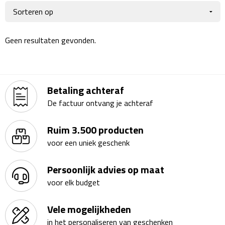
Giftcards
Business trolleys
Wellness Giftsets
Documententassen
Geen resultaten gevonden.
Kledingtassen
Laptophoezen & -tassen
Betaling achteraf
De factuur ontvang je achteraf
Tablettassen
Ruim 3.500 producten
Reistassen & Trolleys
voor een uniek geschenk
Reistassen
Persoonlijk advies op maat
voor elk budget
Trolleys
Vele mogelijkheden
Reistas trolleys
in het personaliseren van geschenken