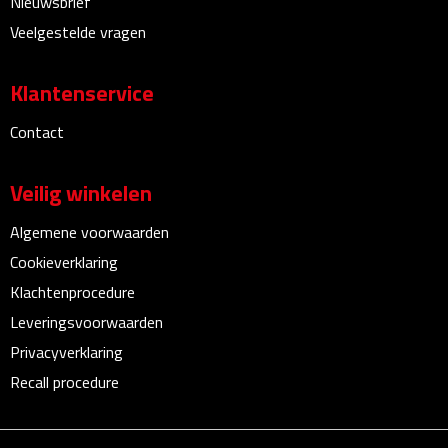
Nieuwsbrief
Sport- & Recreatietassen
Veelgestelde vragen
Sporttassen
Klantenservice
Schoenentassen
Contact
Fietstassen
Veilig winkelen
Koeltassen & koelboxen
Algemene voorwaarden
Strandtassen
Cookieverklaring
Klachtenprocedure
Picknick rugtassen
Leveringsvoorwaarden
Privacyverklaring
Lunchtassen
Recall procedure
Heuptassen