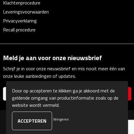
Klachtenprocedure
Waterflessen
Leveringsvoorwaarden
Privacyverklaring
Drinkglazen
Recall procedure
Glazen & karaffen
Dubbelwandige glazen
Meld je aan voor onze nieuwsbrief
Schrijf je in voor onze nieuwsbrief en mis nooit meer één van
Bierglazen
onze leuke aanbiedingen of updates.
Champagneglazen
Door op accepteren te klikken ga je akkoord met de
geldende omgang van productinformatie zoals op de
Cocktailglazen
website wordt vermeld.
Wijnglazen
Weigeren
© Copyright Kranengeschenken 2026
Koffieglazen