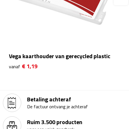
Rijbewijs- & kentekenhoezen
USB autoladers
Veiligheidshamers
Vega kaarthouder van gerecycled plastic
Veiligheidssets
€ 1,19
vanaf
Zonneschermen
Fiets Accessoires
Fietsbellen
Betaling achteraf
De factuur ontvang je achteraf
Fietstassen
Ruim 3.500 producten
Fiets telefoonhouders