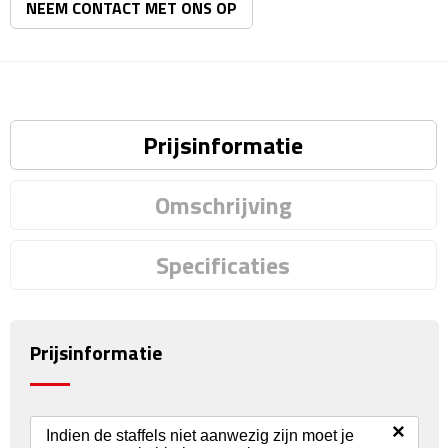
Matrozentassen
NEEM CONTACT MET ONS OP
Reizen
Reisbekers
Prijsinformatie
Opbergtasjes
Omschrijving
Koffersloten
Bagageweegschalen
Specificaties
Bagageriemen
Prijsinformatie
Bagagelabels
Reiskussens
×
Indien de staffels niet aanwezig zijn moet je