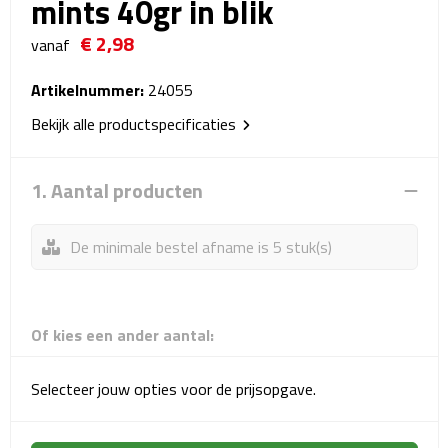
mints 40gr in blik
Reistassensets
€ 2,98
vanaf
Weekendtassen
Artikelnummer:
24055
Duffeltassen
Bekijk alle productspecificaties
Autotassen
1. Aantal producten
Toilettassen
De minimale bestel afname is 5 stuk(s)
Rugzakken
Rugzakken
Of kies een ander aantal:
Laptop rugzakken
Selecteer jouw opties voor de prijsopgave.
Promo rugzakjes