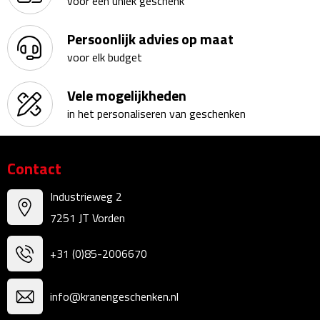
voor een uniek geschenk
Fietspompen
Persoonlijk advies op maat
voor elk budget
Fietssloten
Vele mogelijkheden
Fietsverlichting
in het personaliseren van geschenken
Fiets reparatiesets
Contact
Zadelhoezen
Industrieweg 2
Drinkwaren
7251 JT Vorden
Drinkbekers
+31 (0)85-2006670
Bekers
info@kranengeschenken.nl
Bidons