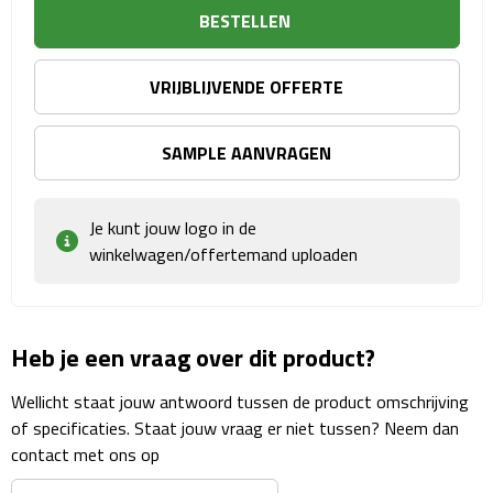
Sport- & Recreatietassen
BESTELLEN
Sporttassen
VRIJBLIJVENDE OFFERTE
Schoenentassen
SAMPLE AANVRAGEN
Fietstassen
Je kunt jouw logo in de
Koeltassen & koelboxen
winkelwagen/offertemand uploaden
Strandtassen
Picknick rugtassen
Heb je een vraag over dit product?
Lunchtassen
Wellicht staat jouw antwoord tussen de product omschrijving
of specificaties. Staat jouw vraag er niet tussen? Neem dan
Heuptassen
contact met ons op