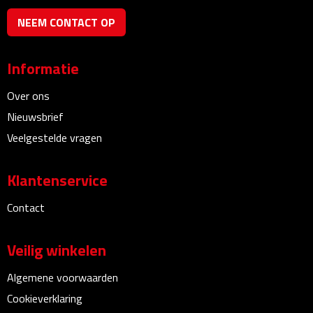
NEEM CONTACT OP
Plastic bekers
Reisbekers
Informatie
Thermosbekers
Over ons
Nieuwsbrief
Drinkflessen
Veelgestelde vragen
Opvouwbare drinkfles
Klantenservice
Drinkflessen met karabijnhaak
Contact
Sportflessen
Veilig winkelen
Thermosflessen
Algemene voorwaarden
Cookieverklaring
Waterflesjes