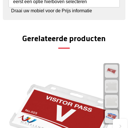
Reisstekkers
eerst een optie hierboven selecteren
Draai uw mobiel voor de Prijs informatie
Reissetjes
Paspoorthouders
Gerelateerde producten
Auto Accessoires
Auto luchtverfrissers
Auto onderhoud
Auto organizers
Auto telefoonhouders
IJskrabbers
Parkeerschijven